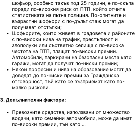
шофьор, особено такъв под 25 години, е по-скъпа
поради по-високия риск от ПТП, който отчита
статистиката на пътна полиция. По-опитните и
възрастни шофьори с по-дълъг стаж могат да
получават отстъпки;
Шофьорите, които живеят в градовете и районите
с по-високи нива на трафик, престъпност и
злополуки или съответно селища с по-висока
честота на ПТП, плащат по-високи премии.
Автомобили, паркирани на безопасни места като
гаражи, могат да получат по-ниски премии;
Някои професии и нива на образование могат да
доведат до по-ниски премии за Гражданска
отговорност, тъй като се възприемат като по-
малко рискови.
3. Допълнителни фактори:
Превозните средства, използвани от множество
водачи, като семейни автомобили, може да имат
по-високи премии, тъй като ...