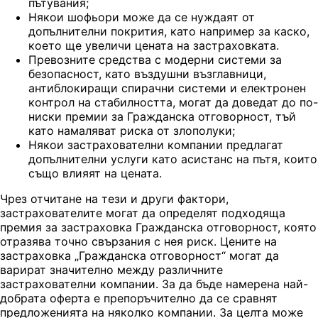
пътувания;
Някои шофьори може да се нуждаят от
допълнителни покрития, като например за каско,
което ще увеличи цената на застраховката.
Превозните средства с модерни системи за
безопасност, като въздушни възглавници,
антиблокиращи спирачни системи и електронен
контрол на стабилността, могат да доведат до по-
ниски премии за Гражданска отговорност, тъй
като намаляват риска от злополуки;
Някои застрахователни компании предлагат
допълнителни услуги като асистанс на пътя, които
също влияят на цената.
Чрез отчитане на тези и други фактори,
застрахователите могат да определят подходяща
премия за застраховка Гражданска отговорност, която
отразява точно свързания с нея риск. Цените на
застраховка „Гражданска отговорност“ могат да
варират значително между различните
застрахователни компании. За да бъде намерена най-
добрата оферта е препоръчително да се сравнят
предложенията на няколко компании. За целта може