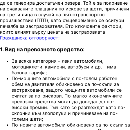
да се генерира достатъчен резерв. Той е за покриване
на очакваните плащания по искове за щети, причинени
на трети лица в случай на пътнотранспортно
произшествие (ПТП), като същевременно се осигури
печалба за застрахователя. Ето ключовите фактори,
които влияят върху цената на застраховката
Гражданска отговорност
:
1. Вид на превозното средство:
За всяка категория – леки автомобили,
мотоциклети, камиони, автобуси и др. – има
базова тарифа;
По-мощните автомобили с по-голям работен
обем на двигателя обикновено са по-скъпи за
застраховане, защото мощните автомобили се
считат за по-рискови. По-малко икономичните
превозни средства могат да доведат до по-
високи премии. Тъй като се разглеждат като по-
склонни към злополуки и причиняване на по-
големи щети;
По-новите автомобили обикновено са по-скъпи за