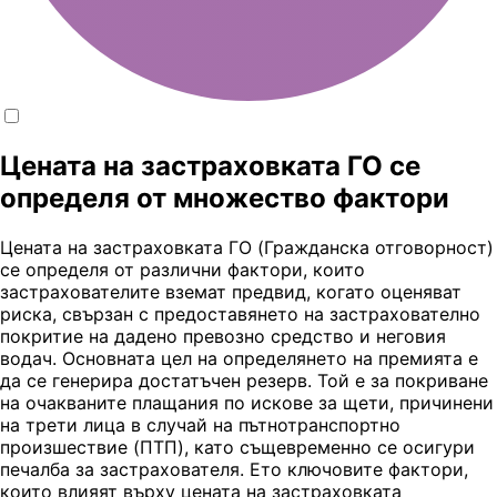
Цената на застраховката ГО се
определя от множество фактори
Цената на застраховката ГО (Гражданска отговорност)
се определя от различни фактори, които
застрахователите вземат предвид, когато оценяват
риска, свързан с предоставянето на застрахователно
покритие на дадено превозно средство и неговия
водач. Основната цел на определянето на премията е
да се генерира достатъчен резерв. Той е за покриване
на очакваните плащания по искове за щети, причинени
на трети лица в случай на пътнотранспортно
произшествие (ПТП), като същевременно се осигури
печалба за застрахователя. Ето ключовите фактори,
които влияят върху цената на застраховката