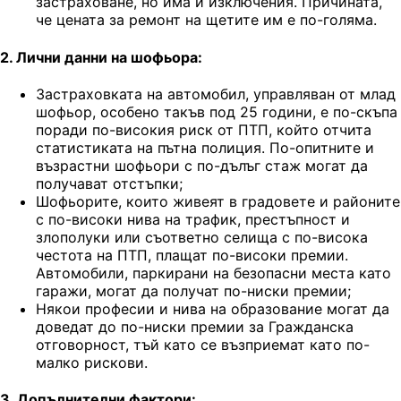
застраховане, но има и изключения. Причината,
че цената за ремонт на щетите им е по-голяма.
2. Лични данни на шофьора:
Застраховката на автомобил, управляван от млад
шофьор, особено такъв под 25 години, е по-скъпа
поради по-високия риск от ПТП, който отчита
статистиката на пътна полиция. По-опитните и
възрастни шофьори с по-дълъг стаж могат да
получават отстъпки;
Шофьорите, които живеят в градовете и районите
с по-високи нива на трафик, престъпност и
злополуки или съответно селища с по-висока
честота на ПТП, плащат по-високи премии.
Автомобили, паркирани на безопасни места като
гаражи, могат да получат по-ниски премии;
Някои професии и нива на образование могат да
доведат до по-ниски премии за Гражданска
отговорност, тъй като се възприемат като по-
малко рискови.
3. Допълнителни фактори: