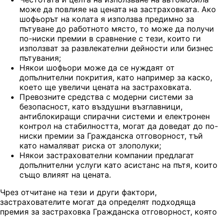
може да повлияе на цената на застраховката. Ако
шофьорът на колата я използва предимно за
пътуване до работното място, то може да получи
по-ниски премии в сравнение с тези, които ги
използват за развлекателни дейности или бизнес
пътувания;
Някои шофьори може да се нуждаят от
допълнителни покрития, като например за каско,
което ще увеличи цената на застраховката.
Превозните средства с модерни системи за
безопасност, като въздушни възглавници,
антиблокиращи спирачни системи и електронен
контрол на стабилността, могат да доведат до по-
ниски премии за Гражданска отговорност, тъй
като намаляват риска от злополуки;
Някои застрахователни компании предлагат
допълнителни услуги като асистанс на пътя, които
също влияят на цената.
Чрез отчитане на тези и други фактори,
застрахователите могат да определят подходяща
премия за застраховка Гражданска отговорност, която