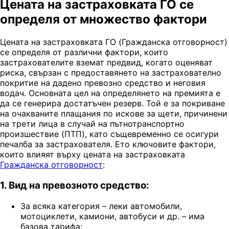
Цената на застраховката ГО се
определя от множество фактори
Цената на застраховката ГО (Гражданска отговорност)
се определя от различни фактори, които
застрахователите вземат предвид, когато оценяват
риска, свързан с предоставянето на застрахователно
покритие на дадено превозно средство и неговия
водач. Основната цел на определянето на премията е
да се генерира достатъчен резерв. Той е за покриване
на очакваните плащания по искове за щети, причинени
на трети лица в случай на пътнотранспортно
произшествие (ПТП), като същевременно се осигури
печалба за застрахователя. Ето ключовите фактори,
които влияят върху цената на застраховката
Гражданска отговорност
:
1. Вид на превозното средство:
За всяка категория – леки автомобили,
мотоциклети, камиони, автобуси и др. – има
базова тарифа;