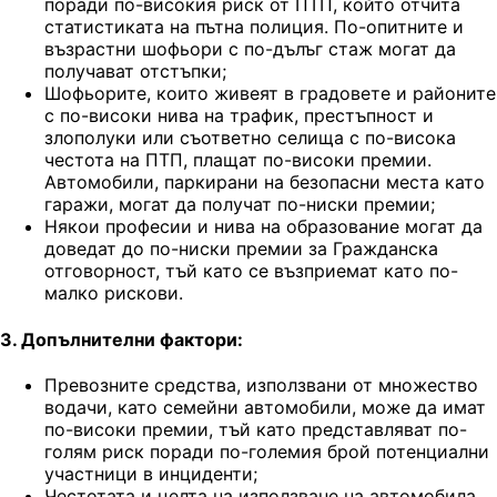
поради по-високия риск от ПТП, който отчита
статистиката на пътна полиция. По-опитните и
възрастни шофьори с по-дълъг стаж могат да
получават отстъпки;
Шофьорите, които живеят в градовете и районите
с по-високи нива на трафик, престъпност и
злополуки или съответно селища с по-висока
честота на ПТП, плащат по-високи премии.
Автомобили, паркирани на безопасни места като
гаражи, могат да получат по-ниски премии;
Някои професии и нива на образование могат да
доведат до по-ниски премии за Гражданска
отговорност, тъй като се възприемат като по-
малко рискови.
3. Допълнителни фактори:
Превозните средства, използвани от множество
водачи, като семейни автомобили, може да имат
по-високи премии, тъй като представляват по-
голям риск поради по-големия брой потенциални
участници в инциденти;
Честотата и целта на използване на автомобила