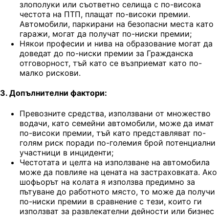
злополуки или съответно селища с по-висока
честота на ПТП, плащат по-високи премии.
Автомобили, паркирани на безопасни места като
гаражи, могат да получат по-ниски премии;
Някои професии и нива на образование могат да
доведат до по-ниски премии за Гражданска
отговорност, тъй като се възприемат като по-
малко рискови.
3. Допълнителни фактори:
Превозните средства, използвани от множество
водачи, като семейни автомобили, може да имат
по-високи премии, тъй като представляват по-
голям риск поради по-големия брой потенциални
участници в инциденти;
Честотата и целта на използване на автомобила
може да повлияе на цената на застраховката. Ако
шофьорът на колата я използва предимно за
пътуване до работното място, то може да получи
по-ниски премии в сравнение с тези, които ги
използват за развлекателни дейности или бизнес