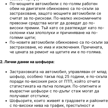
По-мощните автомобили с по-голям работен
обем на двигателя обикновено са по-скъпи за
застраховане, защото мощните автомобили се
считат за по-рискови. По-малко икономичните
превозни средства могат да доведат до по-
високи премии. Тъй като се разглеждат като по-
склонни към злополуки и причиняване на по-
големи щети;
По-новите автомобили обикновено са по-скъпи за
застраховане, но има и изключения. Причината,
че цената за ремонт на щетите им е по-голяма.
2. Лични данни на шофьора:
Застраховката на автомобил, управляван от млад
шофьор, особено такъв под 25 години, е по-скъпа
поради по-високия риск от ПТП, който отчита
статистиката на пътна полиция. По-опитните и
възрастни шофьори с по-дълъг стаж могат да
получават отстъпки;
Шофьорите, които живеят в градовете и районите
с по-високи нива на трафик, престъпност и