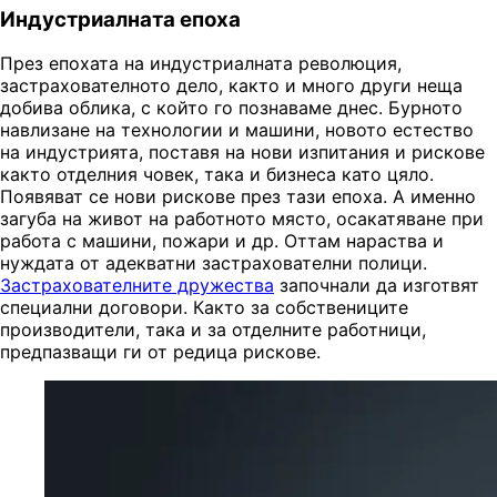
Индустриалната епоха
През епохата на индустриалната революция,
застрахователното дело, както и много други неща
добива облика, с който го познаваме днес. Бурното
навлизане на технологии и машини, новото естество
на индустрията, поставя на нови изпитания и рискове
както отделния човек, така и бизнеса като цяло.
Появяват се нови рискове през тази епоха. А именно
загуба на живот на работното място, осакатяване при
работа с машини, пожари и др. Оттам нараства и
нуждата от адекватни застрахователни полици.
Застрахователните дружества
започнали да изготвят
специални договори. Както за собствениците
производители, така и за отделните работници,
предпазващи ги от редица рискове.