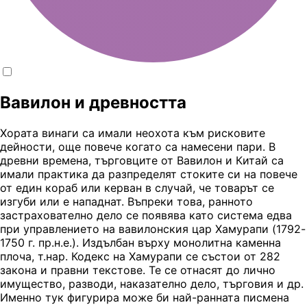
Вавилон и древността
Хората винаги са имали неохота към рисковите
дейности, още повече когато са намесени пари. В
древни времена, търговците от Вавилон и Китай са
имали практика да разпределят стоките си на повече
от един кораб или керван в случай, че товарът се
изгуби или е нападнат. Въпреки това, ранното
застрахователно дело се появява като система едва
при управлението на вавилонския цар Хамурапи (1792-
1750 г. пр.н.е.). Издълбан върху монолитна каменна
плоча, т.нар. Кодекс на Хамурапи се състои от 282
закона и правни текстове. Те се отнасят до лично
имущество, разводи, наказателно дело, търговия и др.
Именно тук фигурира може би най-ранната писмена