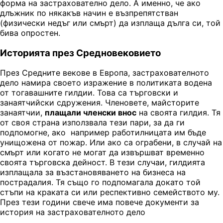
форма на застрахователно дело. А именно, че ако
длъжник по някакъв начин е възпрепятстван
(физически недъг или смърт) да изплаща дълга си, той
бива опростен.
Историята през Средновековието
През Средните векове в Европа, застрахователното
дело намира своето изражение в политиката водена
от тогавашните гилдии. Това са търговски и
занаятчийски сдружения. Членовете, майсторите
занаятчии,
плащали членски внос
на своята гилдия. Тя
от своя страна използвала тези пари, за да ги
подпомогне, ако например работилницата им бъде
унищожена от пожар. Или ако са ограбени, в случай на
смърт или когато не могат да извършват временно
своята търговска дейност. В тези случаи, гилдията
изплащала за възстановяването на бизнеса на
пострадалия. Тя също го подпомагала докато той
стъпи на краката си или респективно семейството му.
През тези години свече има повече документи за
история на застрахователното дело