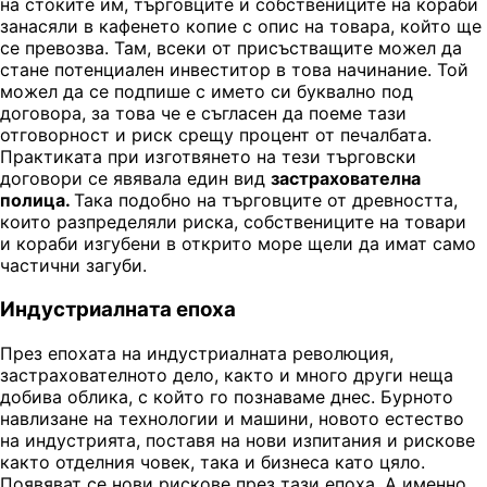
на стоките им, търговците и собствениците на кораби
занасяли в кафенето копие с опис на товара, който ще
се превозва. Там, всеки от присъстващите можел да
стане потенциален инвеститор в това начинание. Той
можел да се подпише с името си буквално под
договора, за това че е съгласен да поеме тази
отговорност и риск срещу процент от печалбата.
Практиката при изготвянето на тези търговски
договори се явявала един вид
застрахователна
полица.
Така подобно на търговците от древността,
които разпределяли риска, собствениците на товари
и кораби изгубени в открито море щели да имат само
частични загуби.
Индустриалната епоха
През епохата на индустриалната революция,
застрахователното дело, както и много други неща
добива облика, с който го познаваме днес. Бурното
навлизане на технологии и машини, новото естество
на индустрията, поставя на нови изпитания и рискове
както отделния човек, така и бизнеса като цяло.
Появяват се нови рискове през тази епоха. А именно