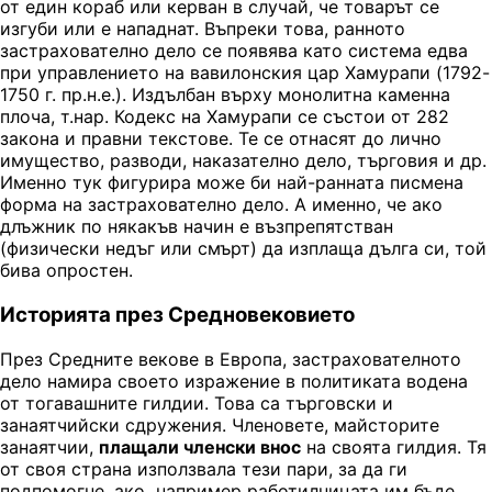
от един кораб или керван в случай, че товарът се
изгуби или е нападнат. Въпреки това, ранното
застрахователно дело се появява като система едва
при управлението на вавилонския цар Хамурапи (1792-
1750 г. пр.н.е.). Издълбан върху монолитна каменна
плоча, т.нар. Кодекс на Хамурапи се състои от 282
закона и правни текстове. Те се отнасят до лично
имущество, разводи, наказателно дело, търговия и др.
Именно тук фигурира може би най-ранната писмена
форма на застрахователно дело. А именно, че ако
длъжник по някакъв начин е възпрепятстван
(физически недъг или смърт) да изплаща дълга си, той
бива опростен.
Историята през Средновековието
През Средните векове в Европа, застрахователното
дело намира своето изражение в политиката водена
от тогавашните гилдии. Това са търговски и
занаятчийски сдружения. Членовете, майсторите
занаятчии,
плащали членски внос
на своята гилдия. Тя
от своя страна използвала тези пари, за да ги
подпомогне, ако например работилницата им бъде