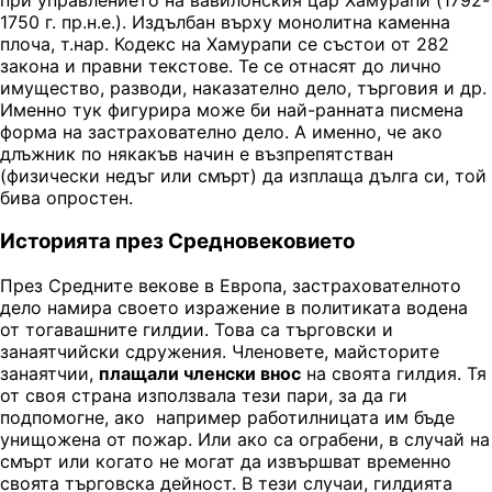
1750 г. пр.н.е.). Издълбан върху монолитна каменна
плоча, т.нар. Кодекс на Хамурапи се състои от 282
закона и правни текстове. Те се отнасят до лично
имущество, разводи, наказателно дело, търговия и др.
Именно тук фигурира може би най-ранната писмена
форма на застрахователно дело. А именно, че ако
длъжник по някакъв начин е възпрепятстван
(физически недъг или смърт) да изплаща дълга си, той
бива опростен.
Историята през Средновековието
През Средните векове в Европа, застрахователното
дело намира своето изражение в политиката водена
от тогавашните гилдии. Това са търговски и
занаятчийски сдружения. Членовете, майсторите
занаятчии,
плащали членски внос
на своята гилдия. Тя
от своя страна използвала тези пари, за да ги
подпомогне, ако например работилницата им бъде
унищожена от пожар. Или ако са ограбени, в случай на
смърт или когато не могат да извършват временно
своята търговска дейност. В тези случаи, гилдията