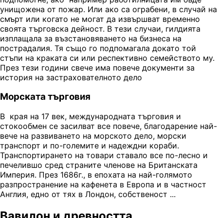
унищожена от пожар. Или ако са ограбени, в случай на
смърт или когато не могат да извършват временно
своята търговска дейност. В тези случаи, гилдията
изплащала за възстановяването на бизнеса на
пострадалия. Тя също го подпомагала докато той
стъпи на краката си или респективно семейството му.
През тези години свече има повече документи за
история на застрахователното дело
Морската търговия
В края на 17 век, международната търговия и
стокообмен се засилват все повече, благодарение най-
вече на развиването на морското дело, морски
транспорт и по-големите и надеждни кораби.
Транспортирането на товари ставало все по-лесно и
печелившо сред страните членове на Британската
Империя. През 1686г., в епохата на най-голямото
разпространение на кафенета в Европа и в частност
Англия, едно от тях в Лондон, собственост ...
Вавилон и древността