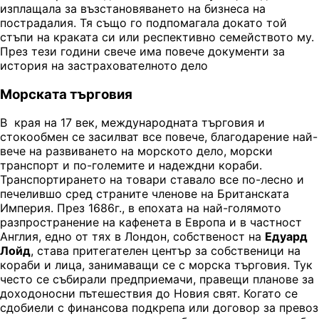
изплащала за възстановяването на бизнеса на
пострадалия. Тя също го подпомагала докато той
стъпи на краката си или респективно семейството му.
През тези години свече има повече документи за
история на застрахователното дело
Морската търговия
В края на 17 век, международната търговия и
стокообмен се засилват все повече, благодарение най-
вече на развиването на морското дело, морски
транспорт и по-големите и надеждни кораби.
Транспортирането на товари ставало все по-лесно и
печелившо сред страните членове на Британската
Империя. През 1686г., в епохата на най-голямото
разпространение на кафенета в Европа и в частност
Англия, едно от тях в Лондон, собственост на
Едуард
Лойд
, става притегателен център за собственици на
кораби и лица, занимаващи се с морска търговия. Тук
често се събирали предприемачи, правещи планове за
доходоносни пътешествия до Новия свят. Когато се
сдобиели с финансова подкрепа или договор за превоз