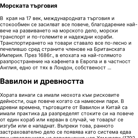
Морската търговия
В края на 17 век, международната търговия и
стокообмен се засилват все повече, благодарение най-
вече на развиването на морското дело, морски
транспорт и по-големите и надеждни кораби.
Транспортирането на товари ставало все по-лесно и
печелившо сред страните членове на Британската
Империя. През 1686г., в епохата на най-голямото
разпространение на кафенета в Европа и в частност
Англия, едно от тях в Лондон, собственост ...
Вавилон и древността
Хората винаги са имали неохота към рисковите
дейности, още повече когато са намесени пари. В
древни времена, търговците от Вавилон и Китай са
имали практика да разпределят стоките си на повече
от един кораб или керван в случай, че товарът се
изгуби или е нападнат. Въпреки това, ранното
застрахователно дело се появява като система едва
при управлението на вавилонския цар Хамурапи (1792-