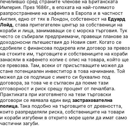
печелившо сред страните членове на Британската
Империя. През 1686г., в епохата на най-голямото
разпространение на кафенета в Европа и в частност
Англия, едно от тях в Лондон, собственост на
Едуард
Лойд
, става притегателен център за собственици на
кораби и лица, занимаващи се с морска търговия. Тук
често се събирали предприемачи, правещи планове за
доходоносни пътешествия до Новия свят. Когато се
сдобиели с финансова подкрепа или договор за превоз
на стоките им, търговците и собствениците на кораби
занасяли в кафенето копие с опис на товара, който ще
се превозва. Там, всеки от присъстващите можел да
стане потенциален инвеститор в това начинание. Той
можел да се подпише с името си буквално под
договора, за това че е съгласен да поеме тази
отговорност и риск срещу процент от печалбата.
Практиката при изготвянето на тези търговски
договори се явявала един вид
застрахователна
полица.
Така подобно на търговците от древността,
които разпределяли риска, собствениците на товари
и кораби изгубени в открито море щели да имат само
частични загуби.