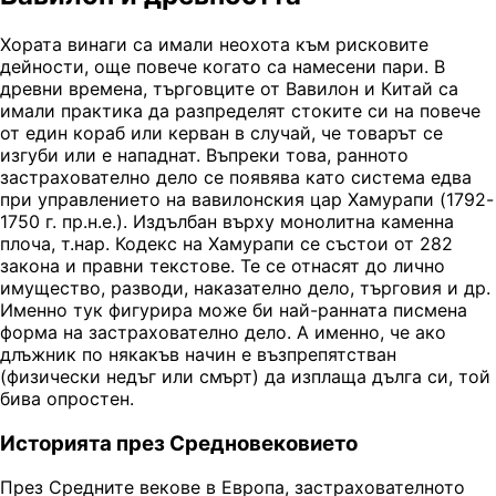
Хората винаги са имали неохота към рисковите
дейности, още повече когато са намесени пари. В
древни времена, търговците от Вавилон и Китай са
имали практика да разпределят стоките си на повече
от един кораб или керван в случай, че товарът се
изгуби или е нападнат. Въпреки това, ранното
застрахователно дело се появява като система едва
при управлението на вавилонския цар Хамурапи (1792-
1750 г. пр.н.е.). Издълбан върху монолитна каменна
плоча, т.нар. Кодекс на Хамурапи се състои от 282
закона и правни текстове. Те се отнасят до лично
имущество, разводи, наказателно дело, търговия и др.
Именно тук фигурира може би най-ранната писмена
форма на застрахователно дело. А именно, че ако
длъжник по някакъв начин е възпрепятстван
(физически недъг или смърт) да изплаща дълга си, той
бива опростен.
Историята през Средновековието
През Средните векове в Европа, застрахователното