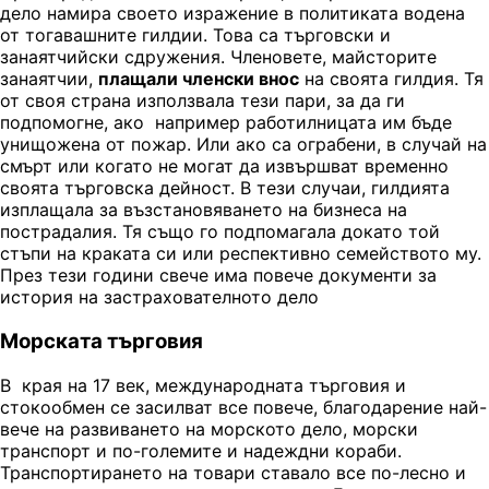
дело намира своето изражение в политиката водена
от тогавашните гилдии. Това са търговски и
занаятчийски сдружения. Членовете, майсторите
занаятчии,
плащали членски внос
на своята гилдия. Тя
от своя страна използвала тези пари, за да ги
подпомогне, ако например работилницата им бъде
унищожена от пожар. Или ако са ограбени, в случай на
смърт или когато не могат да извършват временно
своята търговска дейност. В тези случаи, гилдията
изплащала за възстановяването на бизнеса на
пострадалия. Тя също го подпомагала докато той
стъпи на краката си или респективно семейството му.
През тези години свече има повече документи за
история на застрахователното дело
Морската търговия
В края на 17 век, международната търговия и
стокообмен се засилват все повече, благодарение най-
вече на развиването на морското дело, морски
транспорт и по-големите и надеждни кораби.
Транспортирането на товари ставало все по-лесно и