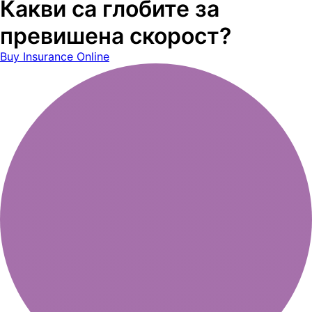
Какви са глобите за
превишена скорост?
Buy Insurance Online