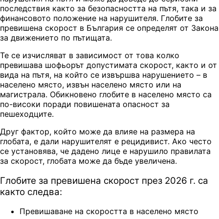
последствия както за безопасността на пътя, така и за
финансовото положение на нарушителя. Глобите за
превишена скорост в България се определят от Закона
за движението по пътищата.
Те се изчисляват в зависимост от това колко
превишава шофьорът допустимата скорост, както и от
вида на пътя, на който се извършва нарушението – в
населено място, извън населено място или на
магистрала. Обикновено глобите в населено място са
по-високи поради повишената опасност за
пешеходците.
Друг фактор, който може да влияе на размера на
глобата, е дали нарушителят е рецидивист. Ако често
се установява, че дадено лице е нарушило правилата
за скорост, глобата може да бъде увеличена.
Глобите за превишена скорост през 2026 г. са
както следва:
Превишаване на скоростта в населено място