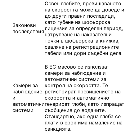
Освен глобите, превишаването
на скоростта може да доведе и
до други правни последици,
като губене на шофьорска
Законови
лицензия за определен период,
последствия
натрупване на наказателни
точки в шофьорската книжка,
сваляне на регистрационните
табели или дори съдебни дела.
В ЕС масово се използват
камери за наблюдение и
автоматични системи за
Камери за
контрол на скоростта. Те
наблюдение
регистрират превишението на
и
скоростта и автоматично
автоматични
генерират глоби, като изпращат
системи
съобщения до водачите.
Стандартно, ако една глоба се
плати в срок има намаление на
санкцията.