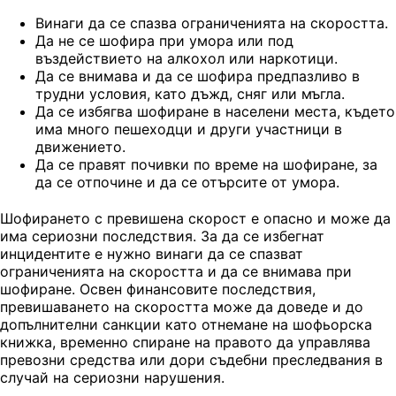
Винаги да се спазва ограниченията на скоростта.
Да не се шофира при умора или под
въздействието на алкохол или наркотици.
Да се внимава и да се шофира предпазливо в
трудни условия, като дъжд, сняг или мъгла.
Да се избягва шофиране в населени места, където
има много пешеходци и други участници в
движението.
Да се правят почивки по време на шофиране, за
да се отпочине и да се отърсите от умора.
Шофирането с превишена скорост е опасно и може да
има сериозни последствия. За да се избегнат
инцидентите е нужно винаги да се спазват
ограниченията на скоростта и да се внимава при
шофиране. Освен финансовите последствия,
превишаването на скоростта може да доведе и до
допълнителни санкции като отнемане на шофьорска
книжка, временно спиране на правото да управлява
превозни средства или дори съдебни преследвания в
случай на сериозни нарушения.