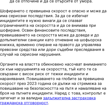
да се отпочине и да се отърсите от умора.
Шофирането с превишена скорост е опасно и може да
има сериозни последствия. За да се избегнат
инцидентите е нужно винаги да се спазват
ограниченията на скоростта и да се внимава при
шофиране. Освен финансовите последствия,
превишаването на скоростта може да доведе и до
допълнителни санкции като отнемане на шофьорска
книжка, временно спиране на правото да управлява
превозни средства или дори съдебни преследвания в
случай на сериозни нарушения.
Органите на властта обикновено насочват вниманието
си към нарушенията на скоростта, тъй като те са
свързани с висок риск от тежки инциденти и
наранявания. Повишаването на глобите за превишена
скорост през 2023 година се дължи на стремежа за
повишаване на безопасността на пътя и намаляване на
броя на пътните инциденти. Наред с това, контролът е
затегнат и за валидна
задължителна застраховка
гражданска отговорност
.