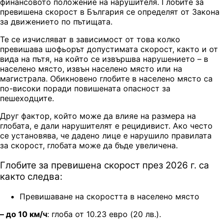
финансовото положение на нарушителя. Глобите за
превишена скорост в България се определят от Закона
за движението по пътищата.
Те се изчисляват в зависимост от това колко
превишава шофьорът допустимата скорост, както и от
вида на пътя, на който се извършва нарушението – в
населено място, извън населено място или на
магистрала. Обикновено глобите в населено място са
по-високи поради повишената опасност за
пешеходците.
Друг фактор, който може да влияе на размера на
глобата, е дали нарушителят е рецидивист. Ако често
се установява, че дадено лице е нарушило правилата
за скорост, глобата може да бъде увеличена.
Глобите за превишена скорост през 2026 г. са
както следва:
Превишаване на скоростта в населено място
– до 10 км/ч
: глоба от
10.23 евро (20 лв.).