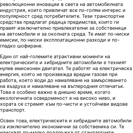
революционни иновации в света на автомобилната
индустрия, които привличат все по-голям интерес и
популярност сред потребителите. Тези транспортни
средства предлагат редица предимства, които ги
правят изключително привлекателни за собственици
на автомобили и за околната среда. Те имат по-ниски
емисии, по-ниски експлоатационни разходи и по-
гладко шофиране.
Един от най-големите атрактивни моменти на
електрическите и хибридните автомобили е техният
нулев емисионен двигател. Те работят на електрическа
енергия, която не произвежда вредни газове при
работа, което води до намаляване на замърсяването
на въздуха и намаляване на въглеродния отпечатък.
Това е особено важно в днешно време, когато
екологичната осведоменост е на високо ниво, и
хората се стремят към по-чисти и устойчиви видове
транспорт.
Освен това, електрическите и хибридните автомобили
са изключително икономични за собственика си. Те
изискват по-малко поддръжка от стандартните