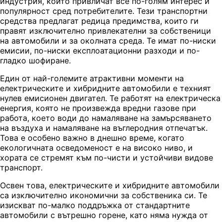
индустрия, които привличат все по-голям интерес и
популярност сред потребителите. Тези транспортни
средства предлагат редица предимства, които ги
правят изключително привлекателни за собственици
на автомобили и за околната среда. Те имат по-ниски
емисии, по-ниски експлоатационни разходи и по-
гладко шофиране.
Един от най-големите атрактивни моменти на
електрическите и хибридните автомобили е техният
нулев емисионен двигател. Те работят на електрическа
енергия, която не произвежда вредни газове при
работа, което води до намаляване на замърсяването
на въздуха и намаляване на въглеродния отпечатък.
Това е особено важно в днешно време, когато
екологичната осведоменост е на високо ниво, и
хората се стремят към по-чисти и устойчиви видове
транспорт.
Освен това, електрическите и хибридните автомобили
са изключително икономични за собственика си. Те
изискват по-малко поддръжка от стандартните
автомобили с вътрешно горене, като няма нужда от