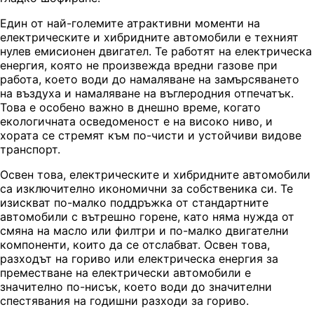
Един от най-големите атрактивни моменти на
електрическите и хибридните автомобили е техният
нулев емисионен двигател. Те работят на електрическа
енергия, която не произвежда вредни газове при
работа, което води до намаляване на замърсяването
на въздуха и намаляване на въглеродния отпечатък.
Това е особено важно в днешно време, когато
екологичната осведоменост е на високо ниво, и
хората се стремят към по-чисти и устойчиви видове
транспорт.
Освен това, електрическите и хибридните автомобили
са изключително икономични за собственика си. Те
изискват по-малко поддръжка от стандартните
автомобили с вътрешно горене, като няма нужда от
смяна на масло или филтри и по-малко двигателни
компоненти, които да се отслабват. Освен това,
разходът на гориво или електрическа енергия за
преместване на електрически автомобили е
значително по-нисък, което води до значителни
спестявания на годишни разходи за гориво.