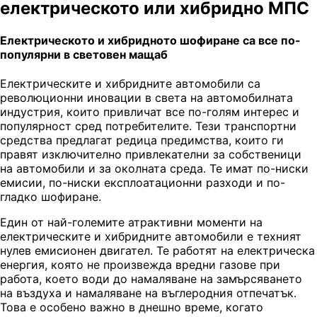
електрическото или хибридно МПС
Електрическото и хибридното шофиране са все по-
популярни в световен мащаб
Електрическите и хибридните автомобили са
революционни иновации в света на автомобилната
индустрия, които привличат все по-голям интерес и
популярност сред потребителите. Тези транспортни
средства предлагат редица предимства, които ги
правят изключително привлекателни за собственици
на автомобили и за околната среда. Те имат по-ниски
емисии, по-ниски експлоатационни разходи и по-
гладко шофиране.
Един от най-големите атрактивни моменти на
електрическите и хибридните автомобили е техният
нулев емисионен двигател. Те работят на електрическа
енергия, която не произвежда вредни газове при
работа, което води до намаляване на замърсяването
на въздуха и намаляване на въглеродния отпечатък.
Това е особено важно в днешно време, когато