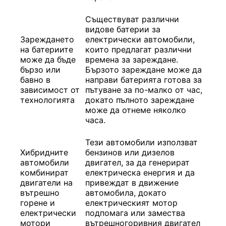
Съществуват различни
видове батерии за
Зареждането
електрически автомобили,
на батериите
които предлагат различни
може да бъде
времена за зареждане.
бързо или
Бързото зареждане може да
бавно в
направи батерията готова за
зависимост от
пътуване за по-малко от час,
технологията
докато пълното зареждане
може да отнеме няколко
часа.
Тези автомобили използват
Хибридните
бензинов или дизелов
автомобили
двигател, за да генерират
комбинират
електрическа енергия и да
двигатели на
привеждат в движение
вътрешно
автомобила, докато
горене и
електрическият мотор
електрически
подпомага или замества
мотори
вътрешногоривния двигател