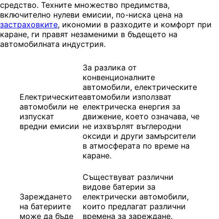
средство. Техните множество предимства,
включително нулеви емисии, по-ниска цена на
застраховките
, икономии в разходите и комфорт при
каране, ги правят незаменими в бъдещето на
автомобилната индустрия.
За разлика от
конвенционалните
автомобили, електрическите
Електрическите
автомобили използват
автомобили не
електрическа енергия за
изпускат
движение, което означава, че
вредни емисии
не изхвърлят въглеродни
оксиди и други замърсители
в атмосферата по време на
каране.
Съществуват различни
видове батерии за
Зареждането
електрически автомобили,
на батериите
които предлагат различни
може да бъде
времена за зареждане.