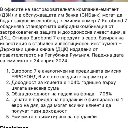
В офисите на застрахователната компания-емитент
(ДЗИ) и в обслужващата им банка (СИБанк) могат да
бъдат закупени евробонд с емисия номер 7. Eurobond 7
обединява стандартната хибриднакомбинация от
застрахователна защита и доходоносна инвестиция, в
ДКЦ. Отново Eurobond 7 е продукт в евро, базиран на
инвестиция в стабилен инвестиционен инструмент –
Държавни ценни книжа (ДЦК) издадени от
правителството на Република Румъния. Падежна дата
на емисията е 24 април 2024.
Eurobond 7 е аналогичен на предишната емисия
ЕВРОБОНД 6 и е със следните параметри:
Доходност за клиента е 1.04% годишно върху
цялата внесена сума
Обща доходност на падеж на фонда – 7.06%
Цената в периода на продажби е фиксирана на 1
евро на дял, за да могат всички клиенти да
получат тази доходност
Емисията е лимитирана за продажби