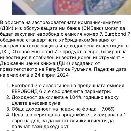
В офисите на застрахователната компания-емитент
(ДЗИ) и в обслужващата им банка (СИБанк) могат да
бъдат закупени евробонд с емисия номер 7. Eurobond 7
обединява стандартната хибриднакомбинация от
застрахователна защита и доходоносна инвестиция, в
ДКЦ. Отново Eurobond 7 е продукт в евро, базиран на
инвестиция в стабилен инвестиционен инструмент –
Държавни ценни книжа (ДЦК) издадени от
правителството на Република Румъния. Падежна дата
на емисията е 24 април 2024.
Eurobond 7 е аналогичен на предишната емисия
ЕВРОБОНД 6 и е със следните параметри:
Доходност за клиента е 1.04% годишно върху
цялата внесена сума
Обща доходност на падеж на фонда – 7.06%
Цената в периода на продажби е фиксирана на 1
евро на дял, за да могат всички клиенти да
получат тази доходност