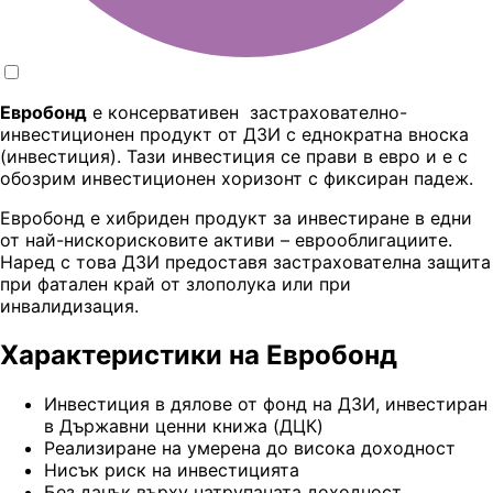
Евробонд
е консервативен застрахователно-
инвестиционен продукт от ДЗИ с еднократна вноска
(инвестиция). Тази инвестиция се прави в евро и е с
обозрим инвестиционен хоризонт с фиксиран падеж.
Евробонд е хибриден продукт за инвестиране в едни
от най-нискорисковите активи – еврооблигациите.
Наред с това ДЗИ предоставя застрахователна защита
при фатален край от злополука или при
инвалидизация.
Характеристики на Евробонд
Инвестиция в дялове от фонд на ДЗИ, инвестиран
в Държавни ценни книжа (ДЦК)
Реализиране на умерена до висока доходност
Нисък риск на инвестицията
Без данък върху натрупаната доходност