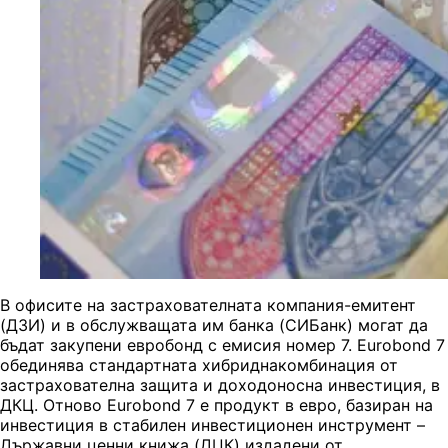
В офисите на застрахователната компания-емитент
(ДЗИ) и в обслужващата им банка (СИБанк) могат да
бъдат закупени евробонд с емисия номер 7. Eurobond 7
обединява стандартната хибриднакомбинация от
застрахователна защита и доходоносна инвестиция, в
ДКЦ. Отново Eurobond 7 е продукт в евро, базиран на
инвестиция в стабилен инвестиционен инструмент –
Държавни ценни книжа (ДЦК) издадени от