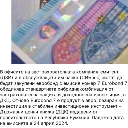
В офисите на застрахователната компания-емитент
(ДЗИ) и в обслужващата им банка (СИБанк) могат да
бъдат закупени евробонд с емисия номер 7. Eurobond 7
обединява стандартната хибриднакомбинация от
застрахователна защита и доходоносна инвестиция, в
ДКЦ. Отново Eurobond 7 е продукт в евро, базиран на
инвестиция в стабилен инвестиционен инструмент –
Държавни ценни книжа (ДЦК) издадени от
правителството на Република Румъния. Падежна дата
на емисията е 24 април 2024.