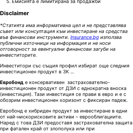
Емисията е лимитирана за продажби
Disclaimer
*Статията има информативна цел и не представлява
съвет или консултация към инвестиране на средства
във финансови инструменти.
Insurance.bg
използва
публични източници на информация и не носи
отговорност за евентуални финансови загуби на
инвеститорите.
Инвеститори със същия профил избират още следния
инвестиционен продукт в ЗК ...
Евробонд
е консервативен застрахователно-
инвестиционен продукт от ДЗИ с еднократна вноска
(инвестиция). Тази инвестиция се прави в евро и е с
обозрим инвестиционен хоризонт с фиксиран падеж.
Евробонд е хибриден продукт за инвестиране в едни
от най-нискорисковите активи – еврооблигациите.
Наред с това ДЗИ предоставя застрахователна защита
при фатален край от злополука или при