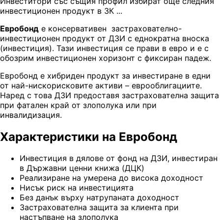
Инвеститори със същия профил избират още следния
инвестиционен продукт в ЗК ...
Евробонд
е консервативен застрахователно-
инвестиционен продукт от ДЗИ с еднократна вноска
(инвестиция). Тази инвестиция се прави в евро и е с
обозрим инвестиционен хоризонт с фиксиран падеж.
Евробонд е хибриден продукт за инвестиране в едни
от най-нискорисковите активи – еврооблигациите.
Наред с това ДЗИ предоставя застрахователна защита
при фатален край от злополука или при
инвалидизация.
Характеристики на Евробонд
Инвестиция в дялове от фонд на ДЗИ, инвестиран
в Държавни ценни книжа (ДЦК)
Реализиране на умерена до висока доходност
Нисък риск на инвестицията
Без данък върху натрупаната доходност
Застрахователна защита за клиента при
настъпване на злополука