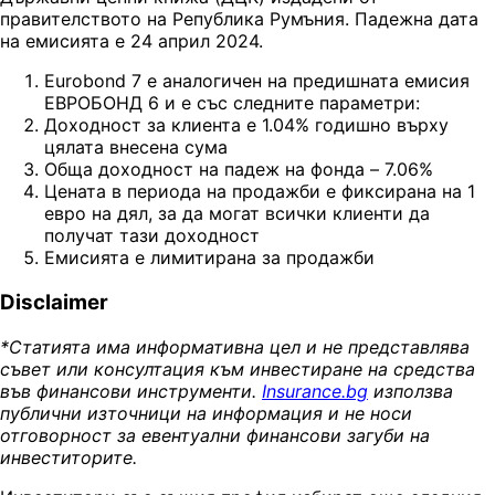
правителството на Република Румъния. Падежна дата
на емисията е 24 април 2024.
Eurobond 7 е аналогичен на предишната емисия
ЕВРОБОНД 6 и е със следните параметри:
Доходност за клиента е 1.04% годишно върху
цялата внесена сума
Обща доходност на падеж на фонда – 7.06%
Цената в периода на продажби е фиксирана на 1
евро на дял, за да могат всички клиенти да
получат тази доходност
Емисията е лимитирана за продажби
Disclaimer
*Статията има информативна цел и не представлява
съвет или консултация към инвестиране на средства
във финансови инструменти.
Insurance.bg
използва
публични източници на информация и не носи
отговорност за евентуални финансови загуби на
инвеститорите.