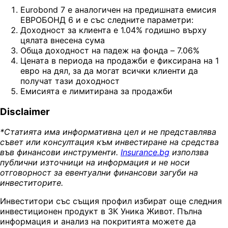
Eurobond 7 е аналогичен на предишната емисия
ЕВРОБОНД 6 и е със следните параметри:
Доходност за клиента е 1.04% годишно върху
цялата внесена сума
Обща доходност на падеж на фонда – 7.06%
Цената в периода на продажби е фиксирана на 1
евро на дял, за да могат всички клиенти да
получат тази доходност
Емисията е лимитирана за продажби
Disclaimer
*Статията има информативна цел и не представлява
съвет или консултация към инвестиране на средства
във финансови инструменти.
Insurance.bg
използва
публични източници на информация и не носи
отговорност за евентуални финансови загуби на
инвеститорите.
Инвеститори със същия профил избират още следния
инвестиционен продукт в ЗК Уника Живот. Пълна
информация и анализ на покритията можете да