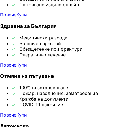
Сключване изцяло онлайн
Повече
Купи
Здравна за България
Медицински разходи
Болничен престой
Обезщетение при фрактури
Оперативно лечение
Повече
Купи
Отмяна на пътуване
100% възстановяване
Пожар, наводнение, земетресение
Кражба на документи
COVID-19 покритие
Повече
Купи
Автокаско