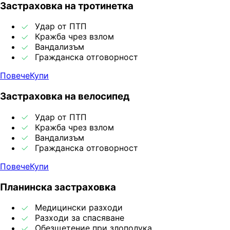
Застраховка на тротинетка
Удар от ПТП
Кражба чрез взлом
Вандализъм
Гражданска отговорност
Повече
Купи
Застраховка на велосипед
Удар от ПТП
Кражба чрез взлом
Вандализъм
Гражданска отговорност
Повече
Купи
Планинска застраховка
Медицински разходи
Разходи за спасяване
Обезщетение при злополука