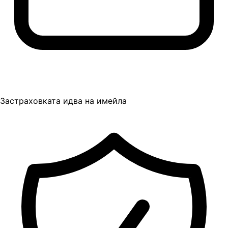
Застраховката идва на имейла