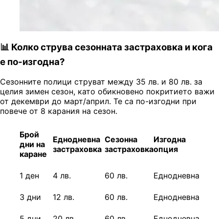
📊 Колко струва сезонната застраховка и кога
е по-изгодна?
Сезонните полици струват между 35 лв. и 80 лв. за
целия зимен сезон, като обикновено покритието важи
от декември до март/април. Те са по-изгодни при
повече от 8 карания на сезон.
Брой
Еднодневна
Сезонна
Изгодна
дни на
застраховк
а
застраховка
опция
каране
1 ден
4 лв.
60 лв.
Еднодневна
3 дни
12 лв.
60 лв.
Еднодневна
5 дни
20 лв.
60 лв.
Еднодневна