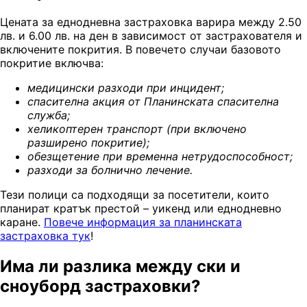
Цената за еднодневна застраховка варира между 2.50
лв. и 6.00 лв. на ден в зависимост от застрахователя и
включените покрития. В повечето случаи базовото
покритие включва:
м
едицински разходи при инцидент
;
с
пасителна акция от Планинската спасителна
служба
;
х
еликоптерен транспорт (при включено
разширено покритие)
;
о
безщетение при временна нетрудоспособност
;
р
азходи за болнично лечение
.
Тези полици са подходящи за посетители, които
планират кратък престой – уикенд или еднодневно
каране.
Повече информация за планинската
застраховка тук
!
Има ли разлика между ски и
сноуборд застраховки?