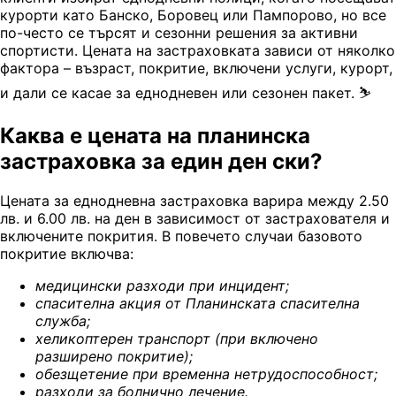
курорти като Банско, Боровец или Пампорово, но все
по-често се търсят и сезонни решения за активни
спортисти. Цената на застраховката зависи от няколко
фактора – възраст, покритие, включени услуги, курорт,
и дали се касае за еднодневен или сезонен пакет. ⛷️
Каква е цената на планинска
застраховка за един ден ски?
Цената за еднодневна застраховка варира между 2.50
лв. и 6.00 лв. на ден в зависимост от застрахователя и
включените покрития. В повечето случаи базовото
покритие включва:
м
едицински разходи при инцидент
;
с
пасителна акция от Планинската спасителна
служба
;
х
еликоптерен транспорт (при включено
разширено покритие)
;
о
безщетение при временна нетрудоспособност
;
р
азходи за болнично лечение
.