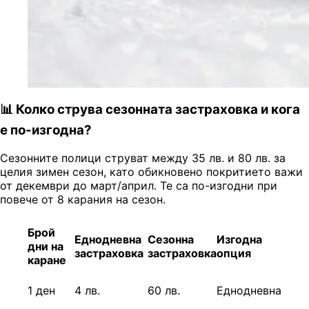
📊 Колко струва сезонната застраховка и кога
е по-изгодна?
Сезонните полици струват между 35 лв. и 80 лв. за
целия зимен сезон, като обикновено покритието важи
от декември до март/април. Те са по-изгодни при
повече от 8 карания на сезон.
Брой
Еднодневна
Сезонна
Изгодна
дни на
застраховк
а
застраховка
опция
каране
1 ден
4 лв.
60 лв.
Еднодневна