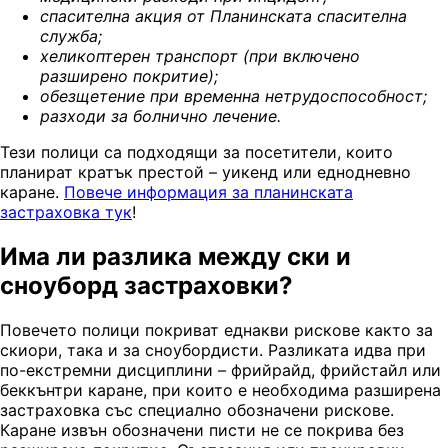
с
пасителна акция от Планинската спасителна
служба
;
х
еликоптерен транспорт (при включено
разширено покритие)
;
о
безщетение при временна нетрудоспособност
;
р
азходи за болнично лечение
.
Тези полици са подходящи за посетители, които
планират кратък престой – уикенд или еднодневно
каране.
Повече информация за планинската
застраховка тук
!
Има ли разлика между ски и
сноуборд застраховки?
Повечето полици покриват еднакви рискове както за
скиори, така и за сноубордисти. Разликата идва при
по-екстремни дисциплини – фрийрайд, фрийстайл или
беккънтри каране, при които е необходима разширена
застраховка със специално обозначени рискове.
Каране извън обозначени писти не се покрива без