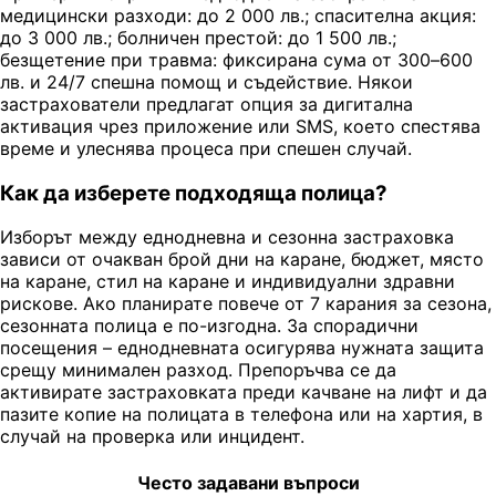
медицински разходи: до 2 000 лв.; спасителна акция:
до 3 000 лв.; болничен престой: до 1 500 лв.;
безщетение при травма: фиксирана сума от 300–600
лв. и 24/7 спешна помощ и съдействие. Някои
застрахователи предлагат опция за дигитална
активация чрез приложение или SMS, което спестява
време и улеснява процеса при спешен случай.
Как да изберете подходяща полица?
Изборът между еднодневна и сезонна застраховка
зависи от очакван брой дни на каране, бюджет, място
на каране, стил на каране и индивидуални здравни
рискове. Ако планирате повече от 7 карания за сезона,
сезонната полица е по-изгодна. За спорадични
посещения – еднодневната осигурява нужната защита
срещу минимален разход. Препоръчва се да
активирате застраховката преди качване на лифт и да
пазите копие на полицата в телефона или на хартия, в
случай на проверка или инцидент.
Често задавани въпроси