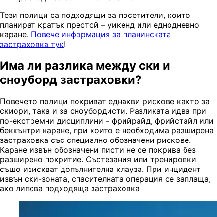
Тези полици са подходящи за посетители, които
планират кратък престой – уикенд или еднодневно
каране.
Повече информация за планинската
застраховка тук
!
Има ли разлика между ски и
сноуборд застраховки?
Повечето полици покриват еднакви рискове както за
скиори, така и за сноубордисти. Разликата идва при
по-екстремни дисциплини – фрийрайд, фрийстайл или
беккънтри каране, при които е необходима разширена
застраховка със специално обозначени рискове.
Каране извън обозначени писти не се покрива без
разширено покритие. Състезания или тренировки
също изискват допълнителна клауза. При инцидент
извън ски-зоната, спасителната операция се заплаща,
ако липсва подходяща застраховка