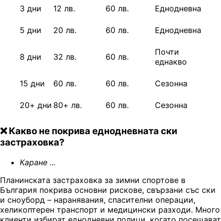
3 дни
12 лв.
60 лв.
Еднодневна
5 дни
20 лв.
60 лв.
Еднодневна
Почти
8 дни
32 лв.
60 лв.
еднакво
15 дни
60 лв.
60 лв.
Сезонна
20+ дни
80+ лв.
60 лв.
Сезонна
❌ Какво не покрива еднодневната ски
застраховка?
Каране ...
Планинската застраховка за зимни спортове в
България покрива основни рискове, свързани със ски
и сноуборд – наранявания, спасителни операции,
хеликоптерен транспорт и медицински разходи. Много
клиенти избират еднодневни полици, когато посещават