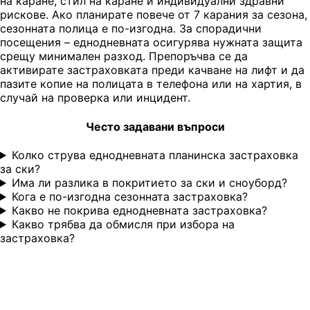
на каране, стил на каране и индивидуални здравни
рискове. Ако планирате повече от 7 карания за сезона,
сезонната полица е по-изгодна. За спорадични
посещения – еднодневната осигурява нужната защита
срещу минимален разход. Препоръчва се да
активирате застраховката преди качване на лифт и да
пазите копие на полицата в телефона или на хартия, в
случай на проверка или инцидент.
Често задавани въпроси
Колко струва еднодневната планинска застраховка
за ски?
Има ли разлика в покритието за ски и сноуборд?
Кога е по-изгодна сезонната застраховка?
Какво не покрива еднодневната застраховка?
Какво трябва да обмисля при избора на
застраховка?