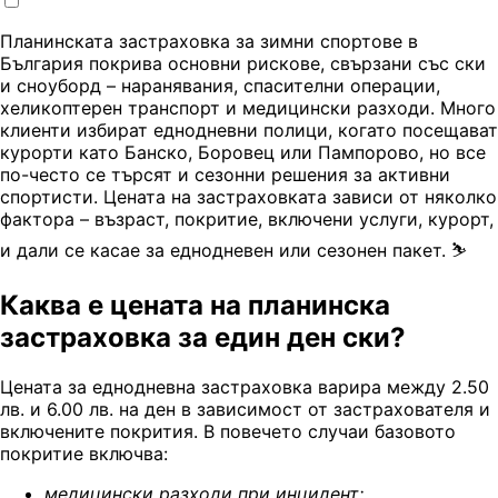
Планинската застраховка за зимни спортове в
България покрива основни рискове, свързани със ски
и сноуборд – наранявания, спасителни операции,
хеликоптерен транспорт и медицински разходи. Много
клиенти избират еднодневни полици, когато посещават
курорти като Банско, Боровец или Пампорово, но все
по-често се търсят и сезонни решения за активни
спортисти. Цената на застраховката зависи от няколко
фактора – възраст, покритие, включени услуги, курорт,
и дали се касае за еднодневен или сезонен пакет. ⛷️
Каква е цената на планинска
застраховка за един ден ски?
Цената за еднодневна застраховка варира между 2.50
лв. и 6.00 лв. на ден в зависимост от застрахователя и
включените покрития. В повечето случаи базовото
покритие включва:
м
едицински разходи при инцидент
;