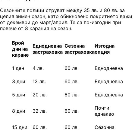
Сезонните полици струват между 35 лв. и 80 лв. за
целия зимен сезон, като обикновено покритието важи
от декември до март/април. Те са по-изгодни при
повече от 8 карания на сезон.
Брой
Еднодневна
Сезонна
Изгодна
дни на
застраховк
а
застраховка
опция
каране
1 ден
4 лв.
60 лв.
Еднодневна
3 дни
12 лв.
60 лв.
Еднодневна
5 дни
20 лв.
60 лв.
Еднодневна
Почти
8 дни
32 лв.
60 лв.
еднакво
15 дни
60 лв.
60 лв.
Сезонна