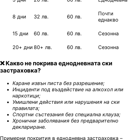
Почти
8 дни
32 лв.
60 лв.
еднакво
15 дни
60 лв.
60 лв.
Сезонна
20+ дни
80+ лв.
60 лв.
Сезонна
❌ Какво не покрива еднодневната ски
застраховка?
Каране извън писта без разрешение
;
Инциденти под въздействие на алкохол или
наркотици
;
Умишлени действия или нарушения на ски
правилата
;
Спортни състезания без специална клауз
а;
Хронични заболявания без предварително
деклариране
.
Примерни покрития в еднодневна застраховка –