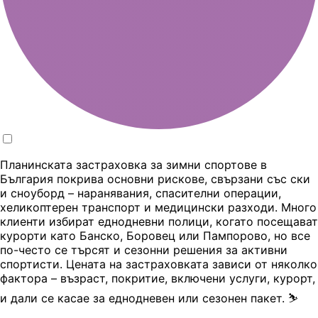
Планинската застраховка за зимни спортове в
България покрива основни рискове, свързани със ски
и сноуборд – наранявания, спасителни операции,
хеликоптерен транспорт и медицински разходи. Много
клиенти избират еднодневни полици, когато посещават
курорти като Банско, Боровец или Пампорово, но все
по-често се търсят и сезонни решения за активни
спортисти. Цената на застраховката зависи от няколко
фактора – възраст, покритие, включени услуги, курорт,
и дали се касае за еднодневен или сезонен пакет. ⛷️