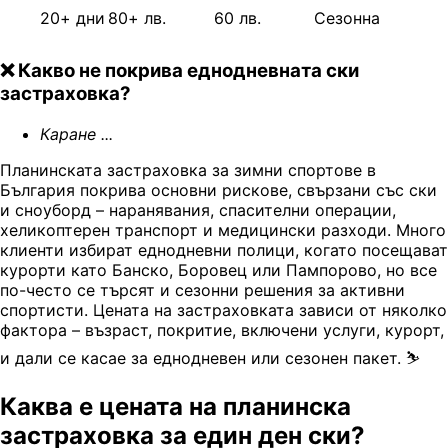
20+ дни
80+ лв.
60 лв.
Сезонна
❌ Какво не покрива еднодневната ски
застраховка?
Каране ...
Планинската застраховка за зимни спортове в
България покрива основни рискове, свързани със ски
и сноуборд – наранявания, спасителни операции,
хеликоптерен транспорт и медицински разходи. Много
клиенти избират еднодневни полици, когато посещават
курорти като Банско, Боровец или Пампорово, но все
по-често се търсят и сезонни решения за активни
спортисти. Цената на застраховката зависи от няколко
фактора – възраст, покритие, включени услуги, курорт,
и дали се касае за еднодневен или сезонен пакет. ⛷️
Каква е цената на планинска
застраховка за един ден ски?