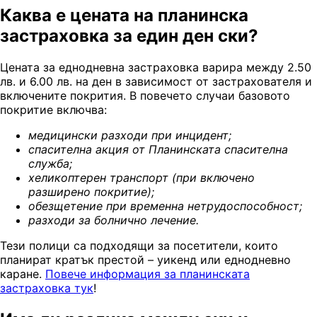
Каква е цената на планинска
застраховка за един ден ски?
Цената за еднодневна застраховка варира между 2.50
лв. и 6.00 лв. на ден в зависимост от застрахователя и
включените покрития. В повечето случаи базовото
покритие включва:
м
едицински разходи при инцидент
;
с
пасителна акция от Планинската спасителна
служба
;
х
еликоптерен транспорт (при включено
разширено покритие)
;
о
безщетение при временна нетрудоспособност
;
р
азходи за болнично лечение
.
Тези полици са подходящи за посетители, които
планират кратък престой – уикенд или еднодневно
каране.
Повече информация за планинската
застраховка тук
!