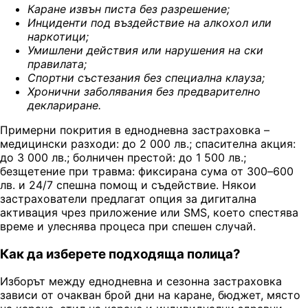
Каране извън писта без разрешение
;
Инциденти под въздействие на алкохол или
наркотици
;
Умишлени действия или нарушения на ски
правилата
;
Спортни състезания без специална клауз
а;
Хронични заболявания без предварително
деклариране
.
Примерни покрития в еднодневна застраховка –
медицински разходи: до 2 000 лв.; спасителна акция:
до 3 000 лв.; болничен престой: до 1 500 лв.;
безщетение при травма: фиксирана сума от 300–600
лв. и 24/7 спешна помощ и съдействие. Някои
застрахователи предлагат опция за дигитална
активация чрез приложение или SMS, което спестява
време и улеснява процеса при спешен случай.
Как да изберете подходяща полица?
Изборът между еднодневна и сезонна застраховка
зависи от очакван брой дни на каране, бюджет, място