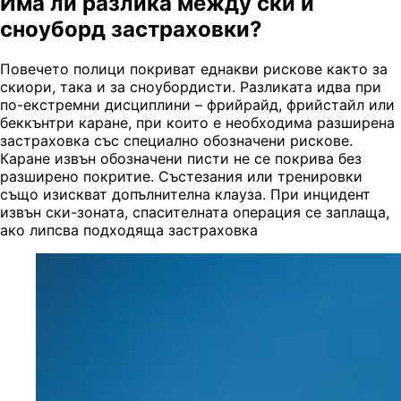
Има ли разлика между ски и
сноуборд застраховки?
Повечето полици покриват еднакви рискове както за
скиори, така и за сноубордисти. Разликата идва при
по-екстремни дисциплини – фрийрайд, фрийстайл или
беккънтри каране, при които е необходима разширена
застраховка със специално обозначени рискове.
Каране извън обозначени писти не се покрива без
разширено покритие. Състезания или тренировки
също изискват допълнителна клауза. При инцидент
извън ски-зоната, спасителната операция се заплаща,
ако липсва подходяща застраховка