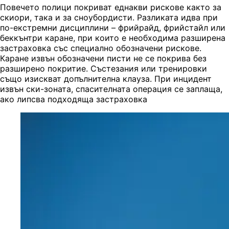
Повечето полици покриват еднакви рискове както за
скиори, така и за сноубордисти. Разликата идва при
по-екстремни дисциплини – фрийрайд, фрийстайл или
беккънтри каране, при които е необходима разширена
застраховка със специално обозначени рискове.
Каране извън обозначени писти не се покрива без
разширено покритие. Състезания или тренировки
също изискват допълнителна клауза. При инцидент
извън ски-зоната, спасителната операция се заплаща,
ако липсва подходяща застраховка