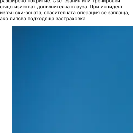
разширено покритие. Състезания или тренировки
също изискват допълнителна клауза. При инцидент
извън ски-зоната, спасителната операция се заплаща,
ако липсва подходяща застраховка