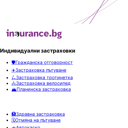
Индивидуални застраховки
🛡️
Гражданска отговорност
✈️
Застраховка пътуване
🛴
Застраховка тротинетка
🚴
Застраховка велосипед
🏔️
Планинска застраховка
🏥
Здравна застраховка
🗓️
Отмяна на пътуване
🚗
Автокаско