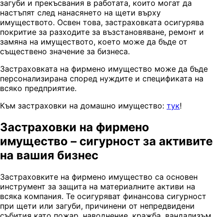
загуби и прекъсвания в работата, които могат да
настъпят след нанасянето на щети върху
имуществото. Освен това, застраховката осигурява
покритие за разходите за възстановяване, ремонт и
замяна на имуществото, което може да бъде от
съществено значение за бизнеса.
Застраховката на фирмено имущество може да бъде
персонализирана според нуждите и спецификата на
всяко предприятие.
Към застраховки на домашно имущество:
тук
!
Застраховки на фирмено
имущество – сигурност за активите
на вашия бизнес
Застраховките на фирмено имущество са основен
инструмент за защита на материалните активи на
всяка компания. Те осигуряват финансова сигурност
при щети или загуби, причинени от непредвидени
събития като пожар, наводнение, кражба, вандализъм