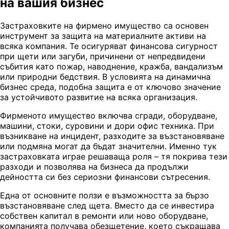
на вашия бизнес
Застраховките на фирмено имущество са основен
инструмент за защита на материалните активи на
всяка компания. Те осигуряват финансова сигурност
при щети или загуби, причинени от непредвидени
събития като пожар, наводнение, кражба, вандализъм
или природни бедствия. В условията на динамична
бизнес среда, подобна защита е от ключово значение
за устойчивото развитие на всяка организация.
Фирменото имущество включва сгради, оборудване,
машини, стоки, суровини и дори офис техника. При
възникване на инцидент, разходите за възстановяване
или подмяна могат да бъдат значителни. Именно тук
застраховката играе решаваща роля – тя покрива тези
разходи и позволява на бизнеса да продължи
дейността си без сериозни финансови сътресения.
Една от основните ползи е възможността за бързо
възстановяване след щета. Вместо да се инвестира
собствен капитал в ремонти или ново оборудване,
компанията получава обезщетение, което съкращава