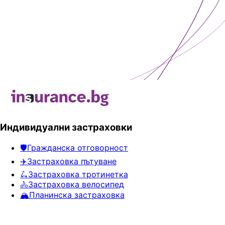
Индивидуални застраховки
🛡️
Гражданска отговорност
✈️
Застраховка пътуване
🛴
Застраховка тротинетка
🚴
Застраховка велосипед
🏔️
Планинска застраховка