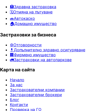
🏥
Здравна застраховка
🗓️
Отмяна на пътуване
🚗
Автокаско
🏠
Домашно имущество
Застраховки за бизнеса
⚙️
Отговорности
💊
Допълнително здравно осигуряване
🏢
Фирмено имущество
🚛
Застраховки на автопаркове
Карта на сайта
Начало
За нас
Застрахователни компании
Застрахователни брокери
Блог
Контакти
Проверка на ГО