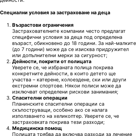
Специални условия за застраховане на деца
Възрастови ограничения
Застрахователните компании често предлагат
специфични условия за деца под определена
възраст, обикновено до 18 години. За най-малките
(до 7 години) може да се изисква придружител
или допълнителни мерки за сигурност;
Дейности, покрити от полицата
Уверете се, че избраната полица покрива
конкретните дейности, в които детето ще
участва – катерене, колоездене, ски или други
екстремни спортове. Някои полиси може да
изключват определени рискови занимания;
Спасителни операции
Планинските спасителни операции са
скъпоструващи, особено ако се налага
използването на хеликоптер. Уверете се, че
застраховката покрива тези разходи;
Медицинска помощ
Полицата трябва да включва разходи за лечение