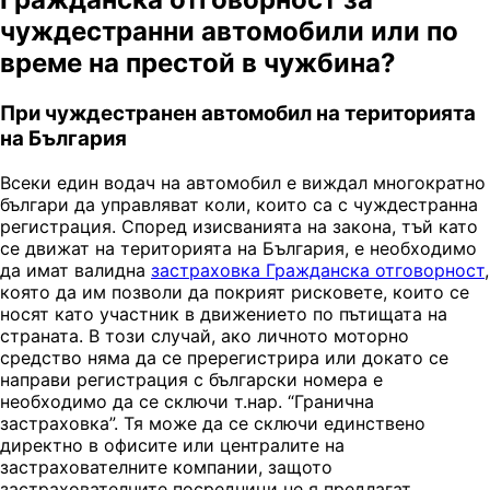
чуждестранни автомобили или по
време на престой в чужбина?
При чуждестранен автомобил на територията
на България
Всеки един водач на автомобил е виждал многократно
българи да управляват коли, които са с чуждестранна
регистрация. Според изисванията на закона, тъй като
се движат на територията на България, е необходимо
да имат валидна
застраховка Гражданска отговорност
,
която да им позволи да покрият рисковете, които се
носят като участник в движението по пътищата на
страната. В този случай, ако личното моторно
средство няма да се пререгистрира или докато се
направи регистрация с български номера е
необходимо да се сключи т.нар. “Гранична
застраховка”. Тя може да се сключи единствено
директно в офисите или централите на
застрахователните компании, защото
застрахователните посредници не я предлагат.