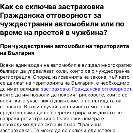
Как се сключва застраховка
Гражданска отговорност за
чуждестранни автомобили или по
време на престой в чужбина?
При чуждестранен автомобил на територията
на България
Всеки един водач на автомобил е виждал многократно
българи да управляват коли, които са с чуждестранна
регистрация. Според изисванията на закона, тъй като
се движат на територията на България, е необходимо
да имат валидна
застраховка Гражданска отговорност
,
която да им позволи да покрият рисковете, които се
носят като участник в движението по пътищата на
страната. В този случай, ако личното моторно
средство няма да се пререгистрира или докато се
направи регистрация с български номера е
необходимо да се сключи т.нар. “Гранична
застраховка”. Тя може да се сключи единствено