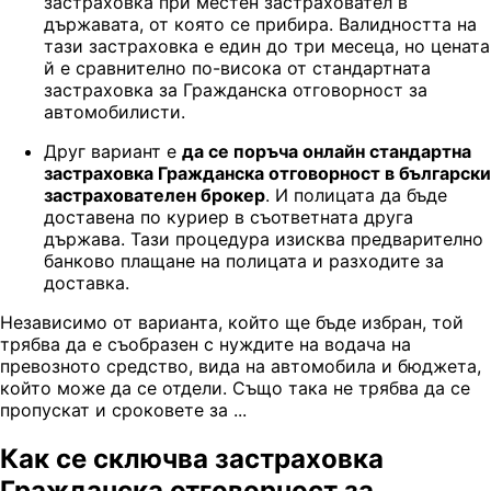
застраховка при местен застраховател в
държавата, от която се прибира. Валидността на
тази застраховка е един до три месеца, но цената
й е сравнително по-висока от стандартната
застраховка за Гражданска отговорност за
автомобилисти.
Друг вариант е
да се поръча онлайн стандартна
застраховка Гражданска отговорност в български
застрахователен брокер
. И полицата да бъде
доставена по куриер в съответната друга
държава. Тази процедура изисква предварително
банково плащане на полицата и разходите за
доставка.
Независимо от варианта, който ще бъде избран, той
трябва да е съобразен с нуждите на водача на
превозното средство, вида на автомобила и бюджета,
който може да се отдели. Също така не трябва да се
пропускат и сроковете за ...
Как се сключва застраховка
Гражданска отговорност за