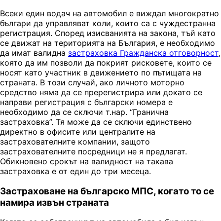
Всеки един водач на автомобил е виждал многократно
българи да управляват коли, които са с чуждестранна
регистрация. Според изисванията на закона, тъй като
се движат на територията на България, е необходимо
да имат валидна
застраховка Гражданска отговорност
,
която да им позволи да покрият рисковете, които се
носят като участник в движението по пътищата на
страната. В този случай, ако личното моторно
средство няма да се пререгистрира или докато се
направи регистрация с български номера е
необходимо да се сключи т.нар. “Гранична
застраховка”. Тя може да се сключи единствено
директно в офисите или централите на
застрахователните компании, защото
застрахователните посредници не я предлагат.
Обикновено срокът на валидност на такава
застраховка е от един до три месеца.
Застраховане на българско МПС, когато то се
намира извън страната