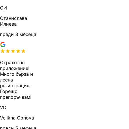
СИ
Станислава
Илиева
преди 3 месеца
Страхотно
приложение!
Много бърза и
лесна
регистрация.
Горещо
препоръчвам!
VC
Velikha Conova
преди 5 месеца