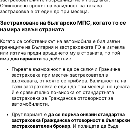
Обикновено срокът на валидност на такава
застраховка е от един до три месеца.
Застраховане на българско МПС, когато то се
намира извън страната
Когато се собственикът на автомобила е бил извън
границите на България и застраховката ГО е изтекла
или изтича преди връщането му в страната, то той
има
два варианта
за действие.
Първата възможност е да се сключи Гранична
застраховка при местен застраховател в
държавата, от която се прибира. Валидността на
тази застраховка е един до три месеца, но цената
й е сравнително по-висока от стандартната
застраховка за Гражданска отговорност за
автомобилисти.
Друг вариант е
да се поръча онлайн стандартна
застраховка Гражданска отговорност в български
застрахователен брокер
. И полицата да бъде