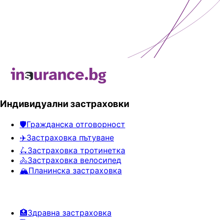
Индивидуални застраховки
🛡️
Гражданска отговорност
✈️
Застраховка пътуване
🛴
Застраховка тротинетка
🚴
Застраховка велосипед
🏔️
Планинска застраховка
🏥
Здравна застраховка