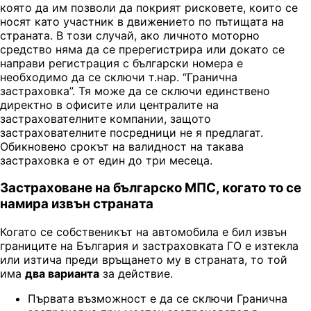
която да им позволи да покрият рисковете, които се
носят като участник в движението по пътищата на
страната. В този случай, ако личното моторно
средство няма да се пререгистрира или докато се
направи регистрация с български номера е
необходимо да се сключи т.нар. “Гранична
застраховка”. Тя може да се сключи единствено
директно в офисите или централите на
застрахователните компании, защото
застрахователните посредници не я предлагат.
Обикновено срокът на валидност на такава
застраховка е от един до три месеца.
Застраховане на българско МПС, когато то се
намира извън страната
Когато се собственикът на автомобила е бил извън
границите на България и застраховката ГО е изтекла
или изтича преди връщането му в страната, то той
има
два варианта
за действие.
Първата възможност е да се сключи Гранична