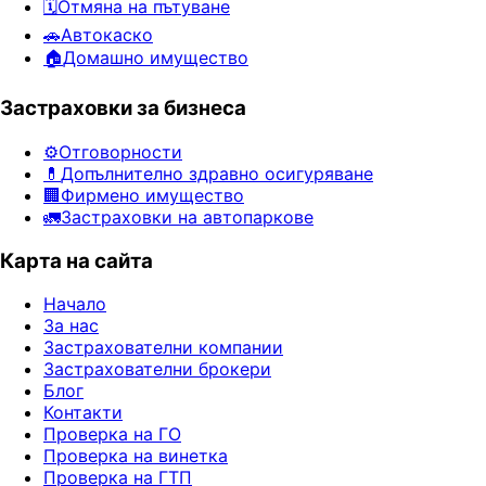
🗓️
Отмяна на пътуване
🚗
Автокаско
🏠
Домашно имущество
Застраховки за бизнеса
⚙️
Отговорности
💊
Допълнително здравно осигуряване
🏢
Фирмено имущество
🚛
Застраховки на автопаркове
Карта на сайта
Начало
За нас
Застрахователни компании
Застрахователни брокери
Блог
Контакти
Проверка на ГО
Проверка на винетка
Проверка на ГТП