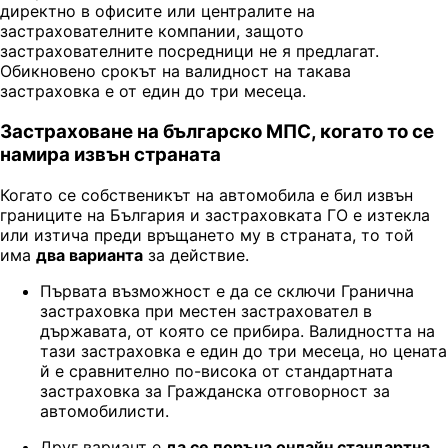
директно в офисите или централите на
застрахователните компании, защото
застрахователните посредници не я предлагат.
Обикновено срокът на валидност на такава
застраховка е от един до три месеца.
Застраховане на българско МПС, когато то се
намира извън страната
Когато се собственикът на автомобила е бил извън
границите на България и застраховката ГО е изтекла
или изтича преди връщането му в страната, то той
има
два варианта
за действие.
Първата възможност е да се сключи Гранична
застраховка при местен застраховател в
държавата, от която се прибира. Валидността на
тази застраховка е един до три месеца, но цената
й е сравнително по-висока от стандартната
застраховка за Гражданска отговорност за
автомобилисти.
Друг вариант е
да се поръча онлайн стандартна