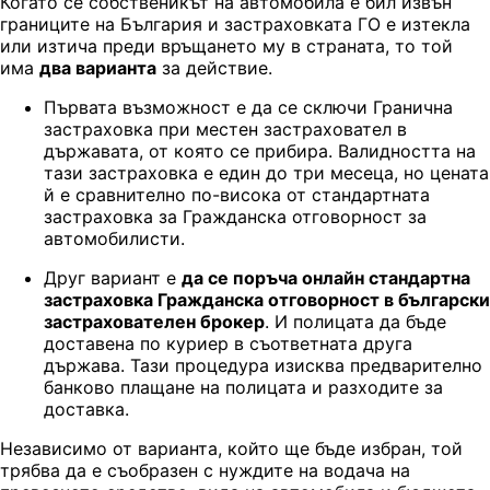
Когато се собственикът на автомобила е бил извън
границите на България и застраховката ГО е изтекла
или изтича преди връщането му в страната, то той
има
два варианта
за действие.
Първата възможност е да се сключи Гранична
застраховка при местен застраховател в
държавата, от която се прибира. Валидността на
тази застраховка е един до три месеца, но цената
й е сравнително по-висока от стандартната
застраховка за Гражданска отговорност за
автомобилисти.
Друг вариант е
да се поръча онлайн стандартна
застраховка Гражданска отговорност в български
застрахователен брокер
. И полицата да бъде
доставена по куриер в съответната друга
държава. Тази процедура изисква предварително
банково плащане на полицата и разходите за
доставка.
Независимо от варианта, който ще бъде избран, той
трябва да е съобразен с нуждите на водача на