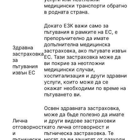
медицински транспорти обратно
в родната страна.
Докато ЕЗК важи само за
пътувания в рамките на ЕС, е
препоръчително да имате
допълнителна медицинска
Здравна
застраховка, ако пътувате извън
застраховка
ЕС. Тази застраховка може да
за
ви покрие за неотложни
пътувания
медицински случаи,
извън ЕС
хоспитализация и други здравни
услуги, които може да се
окажат необходими по време на
пътуването ви.
Освен здравната застраховка,
може да бъде полезно да имате
Лична
и други видове застраховки
отговорност
като лична отговорност и
и
пътническа застраховка. Те
пътнически
могат да ви защитят от разходи,