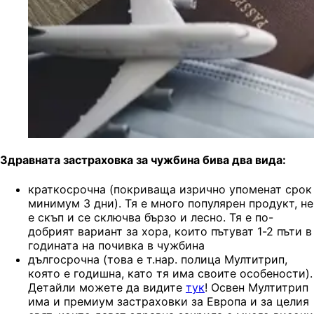
Здравната застраховка за чужбина бива два вида:
краткосрочна (покриваща изрично упоменат срок
минимум 3 дни). Тя е много популярен продукт, не
е скъп и се сключва бързо и лесно. Тя е по-
добрият вариант за хора, които пътуват 1-2 пъти в
годината на почивка в чужбина
дългосрочна (това е т.нар. полица Мултитрип,
която е годишна, като тя има своите особености).
Детайли можете да видите
тук
! Освен Мултитрип
има и премиум застраховки за Европа и за целия