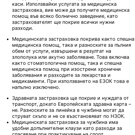
каси. Използвайки услугата за медицинска
застраховка, вие може да получите медицинска
помощ във всяко болнично заведение, като
застрахователят ще покрие всички нужни
разходи.
Медицинската застраховка покрива както спешна
медицинска помощ, така и разноските за пълния
обем от услуги, извършени в резултат на
злополука или акутно заболяване. Това включва
както стоматологична помощ, така и спешна
медицинска помощ при изострени хронични
заболявания и разходите за лекарства и
медикаменти. При използването на ЕЗОК това е
напълно изключено.
Здравната застраховка ще покрие и нуждата от
транспорт, докато Европейската здравна карта –
не. Разноските за линейка в чужбина могат да
струват скъпо и не се възстановяват по НЗОК.
Медицинската застраховка за чужбина има
удобни допълнителни клаузи като разходи за
спасяване при практикуване на спорт,