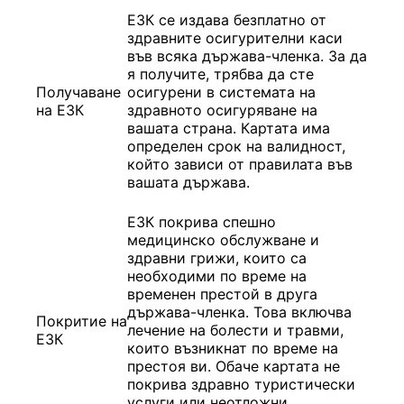
ЕЗК се издава безплатно от
здравните осигурителни каси
във всяка държава-членка. За да
я получите, трябва да сте
Получаване
осигурени в системата на
на ЕЗК
здравното осигуряване на
вашата страна. Картата има
определен срок на валидност,
който зависи от правилата във
вашата държава.
ЕЗК покрива спешно
медицинско обслужване и
здравни грижи, които са
необходими по време на
временен престой в друга
държава-членка. Това включва
Покритие на
лечение на болести и травми,
ЕЗК
които възникнат по време на
престоя ви. Обаче картата не
покрива здравно туристически
услуги или неотложни