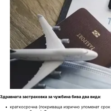
Здравната застраховка за чужбина бива два вида:
краткосрочна (покриваща изрично упоменат срок