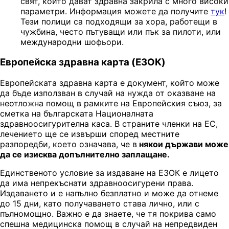
свят, които дават здравна закрила с много високи
параметри. Информация можете да получите
тук
!
Тези полици са подходящи за хора, работещи в
чужбина, често пътуващи или пък за пилоти, или
международни шофьори.
Европейска здравна карта (ЕЗОК)
Европейската здравна карта е документ, който може
да бъде използван в случай на нужда от оказване на
неотложна помощ в рамките на Европейския съюз, за
сметка на българската Националната
здравноосигурителна каса. В страните членки на ЕС,
лечението ще се извърши според местните
разпоредби, което означава, че в
някои държави може
да се изисква допълнително заплащане.
Единственото условие за издаване на ЕЗОК е лицето
да има непрекъснати здравноосигурени права.
Издаването и е напълно безплатно и може да отнеме
до 15 дни, като получаването става лично, или с
пълномощно. Важно е да знаете, че тя покрива само
спешна медицинска помощ в случай на непредвиден