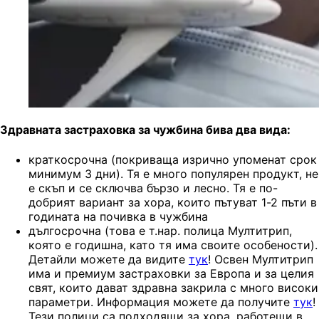
Здравната застраховка за чужбина бива два вида:
краткосрочна (покриваща изрично упоменат срок
минимум 3 дни). Тя е много популярен продукт, не
е скъп и се сключва бързо и лесно. Тя е по-
добрият вариант за хора, които пътуват 1-2 пъти в
годината на почивка в чужбина
дългосрочна (това е т.нар. полица Мултитрип,
която е годишна, като тя има своите особености).
Детайли можете да видите
тук
! Освен Мултитрип
има и премиум застраховки за Европа и за целия
свят, които дават здравна закрила с много високи
параметри. Информация можете да получите
тук
!
Тези полици са подходящи за хора, работещи в