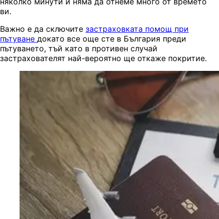
няколко минути и няма да отнеме много от времето
ви.
Важно е да сключите
застраховката помощ при
пътуване
докато все още сте в България преди
пътуването, тъй като в противен случай
застрахователят най-вероятно ще откаже покритие.