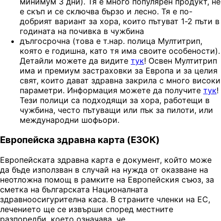
минимум 3 дни). Тя е много популярен продукт, не
е скъп и се сключва бързо и лесно. Тя е по-
добрият вариант за хора, които пътуват 1-2 пъти в
годината на почивка в чужбина
дългосрочна (това е т.нар. полица Мултитрип,
която е годишна, като тя има своите особености).
Детайли можете да видите
тук
! Освен Мултитрип
има и премиум застраховки за Европа и за целия
свят, които дават здравна закрила с много високи
параметри. Информация можете да получите
тук
!
Тези полици са подходящи за хора, работещи в
чужбина, често пътуващи или пък за пилоти, или
международни шофьори.
Европейска здравна карта (ЕЗОК)
Европейската здравна карта е документ, който може
да бъде използван в случай на нужда от оказване на
неотложна помощ в рамките на Европейския съюз, за
сметка на българската Националната
здравноосигурителна каса. В страните членки на ЕС,
лечението ще се извърши според местните
разпоредби, което означава, че ...