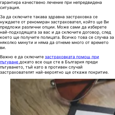
гарантира качествено лечение при непредвидена
ситуация.
За да сключите такава здравна застраховка се
нуждаете от реномиран застраховател, който ще Ви
предложи различни опции. Може сами да изберете
най-подходящата за вас и да сключите договор, след
което ще получите полицата. Всичко това се случва за
няколко минути и няма да отнеме много от времето
ви.
Важно е да сключите
застраховката помощ при
пътуване
докато все още сте в България преди
пътуването, тъй като в противен случай
застрахователят най-вероятно ще откаже покритие.