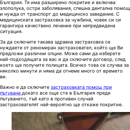
България. Тя има разширено покритие и включва
злополука, остри заболявания, спешна дентална помощ
и нужда от транспорт до медицинско заведение. С
медицинската застраховка за чужбина, човек си си
гарантира качествено лечение при непредвидена
ситуация.
За да сключите такава здравна застраховка се
нуждаете от реномиран застраховател, който ще Ви
предложи различни опции. Може сами да изберете
най-подходящата за вас и да сключите договор, след
което ще получите полицата. Всичко това се случва за
няколко минути и няма да отнеме много от времето
ви.
Важно е да сключите
застраховката помощ при
пътуване
докато все още сте в България преди
пътуването, тъй като в противен случай
застрахователят най-вероятно ще откаже покритие.