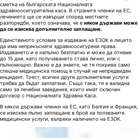
сметка на българската Националната
здравноосигурителна каса. В страните членки на ЕС,
лечението ще се извърши според местните
разпоредби, което означава, че в
някои държави може
да се изисква допълнително заплащане.
Единственото условие за издаване на ЕЗОК е лицето
да има непрекъснати здравноосигурени права.
Издаването и е напълно безплатно и може да отнеме
до 15 дни, като получаването става лично, или с
пълномощно. Важно е да знаете, че тя покрива само
спешна медицинска помощ в случай на непредвиден
инцидент. Тоест, всички други допълнителни услуги
трябва да бъдат заплатени. Също така, тя е валидна
само за лечебни заведения, които имат сключен
договор с Националната Здравна Каса.
В някои държави членки на ЕС, като Белгия и Франция,
се изисква пълно заплащане в брой на ползваните
медицински услуги, въпреки наличието на ЕЗОК.