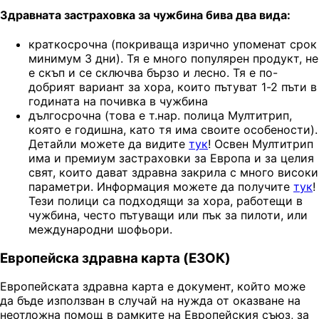
Здравната застраховка за чужбина бива два вида:
краткосрочна (покриваща изрично упоменат срок
минимум 3 дни). Тя е много популярен продукт, не
е скъп и се сключва бързо и лесно. Тя е по-
добрият вариант за хора, които пътуват 1-2 пъти в
годината на почивка в чужбина
дългосрочна (това е т.нар. полица Мултитрип,
която е годишна, като тя има своите особености).
Детайли можете да видите
тук
! Освен Мултитрип
има и премиум застраховки за Европа и за целия
свят, които дават здравна закрила с много високи
параметри. Информация можете да получите
тук
!
Тези полици са подходящи за хора, работещи в
чужбина, често пътуващи или пък за пилоти, или
международни шофьори.
Европейска здравна карта (ЕЗОК)
Европейската здравна карта е документ, който може
да бъде използван в случай на нужда от оказване на
неотложна помощ в рамките на Европейския съюз, за