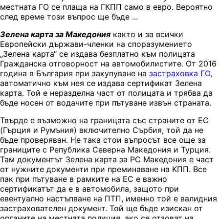
местната ГО се плаща на ГКПП само в евро. Вероятно
след време този въпрос ще бъде ...
Зелена карта за Македония
както и за всички
Европейски държави-членки на споразумението
„Зелена карта“ се издава безплатно към полицата
Гражданска отговорност на автомобилистите. От 2016
година в България при закупуване на
застраховка ГО
,
автоматично към нея се издава сертификат Зелена
карта. Той е неразделна част от полицата и трябва да
бъде носен от водачите при пътуване извън страната.
Твърде е възможно на границата със страните от ЕС
(Гърция и Румъния) включително Сърбия, той да не
бъде проверяван. Не така стои въпросът все още за
границите с Република Северна Македония и Турция.
Там документът Зелена карта за РС Македония е част
от нужните документи при преминаване на КПП. Все
пак при пътуване в рамките на ЕС е важно
сертификатът да е в автомобила, защото при
евентуално настъпване на ПТП, именно той е валидния
застрахователен документ. Той ще бъде изискан от
органите на местната полиция, ако се отзоват на