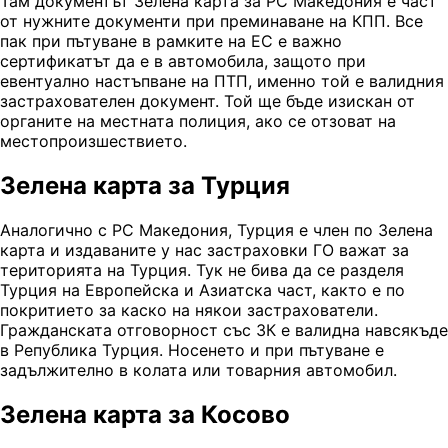
Там документът Зелена карта за РС Македония е част
от нужните документи при преминаване на КПП. Все
пак при пътуване в рамките на ЕС е важно
сертификатът да е в автомобила, защото при
евентуално настъпване на ПТП, именно той е валидния
застрахователен документ. Той ще бъде изискан от
органите на местната полиция, ако се отзоват на
местопроизшествието.
Зелена карта за Турция
Аналогично с РС Македония, Турция е член по Зелена
карта и издаваните у нас застраховки ГО важат за
територията на Турция. Тук не бива да се разделя
Турция на Европейска и Азиатска част, както е по
покритието за каско на някои застрахователи.
Гражданската отговорност със ЗК е валидна навсякъде
в Република Турция. Носенето и при пътуване е
задължително в колата или товарния автомобил.
Зелена карта за Косово