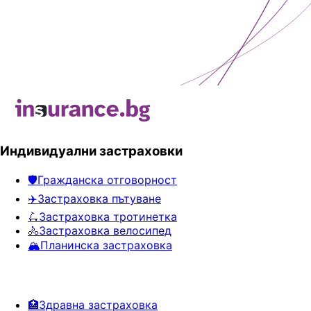
Индивидуални застраховки
🛡️
Гражданска отговорност
✈️
Застраховка пътуване
🛴
Застраховка тротинетка
🚴
Застраховка велосипед
🏔️
Планинска застраховка
🏥
Здравна застраховка