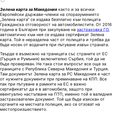
Зелена карта за Македония
както и за всички
Европейски държави-членки на споразумението
„Зелена карта“ се издава безплатно към полицата
Гражданска отговорност на автомобилистите. От 2016
година в България при закупуване на
застраховка ГО
,
автоматично към нея се издава сертификат Зелена
карта. Той е неразделна част от полицата и трябва да
бъде носен от водачите при пътуване извън страната.
Твърде е възможно на границата със страните от ЕС
(Гърция и Румъния) включително Сърбия, той да не
бъде проверяван. Не така стои въпросът все още за
границите с Република Северна Македония и Турция.
Там документът Зелена карта за РС Македония е част
от нужните документи при преминаване на КПП. Все
пак при пътуване в рамките на ЕС е важно
сертификатът да е в автомобила, защото при
евентуално настъпване на ПТП, именно той е валидния
застрахователен документ. Той ще бъде изискан от
органите на местната полиция, ако се отзоват на
местопроизшествието.