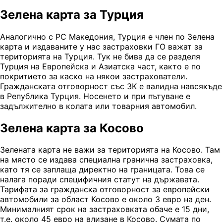
Зелена карта за Турция
Аналогично с РС Македония, Турция е член по Зелена
карта и издаваните у нас застраховки ГО важат за
територията на Турция. Тук не бива да се разделя
Турция на Европейска и Азиатска част, както е по
покритието за каско на някои застрахователи.
Гражданската отговорност със ЗК е валидна навсякъде
в Република Турция. Носенето и при пътуване е
задължително в колата или товарния автомобил.
Зелена карта за Косово
Зелената карта не важи за територията на Косово. Там
на място се издава специална гранична застраховка,
като тя се заплаща директно на границата. Това се
налага поради специфичния статут на държавата.
Тарифата за гражданска отговорност за европейски
автомобили за област Косово е около 3 евро на ден.
Минималният срок на застраховката обаче е 15 дни,
т.е. около 45 евро на влизане в Косово. Сумата по