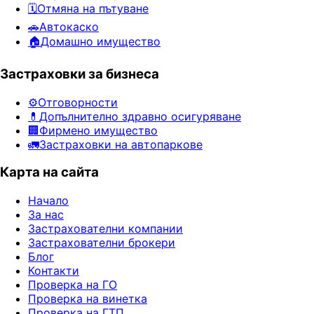
🗓️
Отмяна на пътуване
🚗
Автокаско
🏠
Домашно имущество
Застраховки за бизнеса
⚙️
Отговорности
💊
Допълнително здравно осигуряване
🏢
Фирмено имущество
🚛
Застраховки на автопаркове
Карта на сайта
Начало
За нас
Застрахователни компании
Застрахователни брокери
Блог
Контакти
Проверка на ГО
Проверка на винетка
Проверка на ГТП