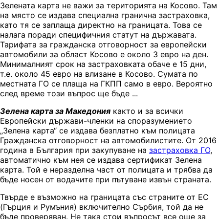
Зелената карта не важи за територията на Косово. Там
на място се издава специална гранична застраховка,
като тя се заплаща директно на границата. Това се
налага поради специфичния статут на държавата.
Тарифата за гражданска отговорност за европейски
автомобили за област Косово е около 3 евро на ден.
Минималният срок на застраховката обаче е 15 дни,
т.е. около 45 евро на влизане в Косово. Сумата по
местната ГО се плаща на ГКПП само в евро. Вероятно
след време този въпрос ще бъде ...
Зелена карта за Македония
както и за всички
Европейски държави-членки на споразумението
„Зелена карта“ се издава безплатно към полицата
Гражданска отговорност на автомобилистите. От 2016
година в България при закупуване на
застраховка ГО
,
автоматично към нея се издава сертификат Зелена
карта. Той е неразделна част от полицата и трябва да
бъде носен от водачите при пътуване извън страната.
Твърде е възможно на границата със страните от ЕС
(Гърция и Румъния) включително Сърбия, той да не
бъде проверяван. Не така стои въпросът все още за