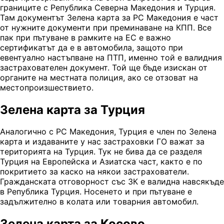
границите с Република Северна Македония и Турция.
Там документът Зелена карта за РС Македония е част
от нужните документи при преминаване на КПП. Все
пак при пътуване в рамките на ЕС е важно
сертификатът да е в автомобила, защото при
евентуално настъпване на ПТП, именно той е валидния
застрахователен документ. Той ще бъде изискан от
органите на местната полиция, ако се отзоват на
местопроизшествието.
Зелена карта за Турция
Аналогично с РС Македония, Турция е член по Зелена
карта и издаваните у нас застраховки ГО важат за
територията на Турция. Тук не бива да се разделя
Турция на Европейска и Азиатска част, както е по
покритието за каско на някои застрахователи.
Гражданската отговорност със ЗК е валидна навсякъде
в Република Турция. Носенето и при пътуване е
задължително в колата или товарния автомобил.
Зелена карта за Косово