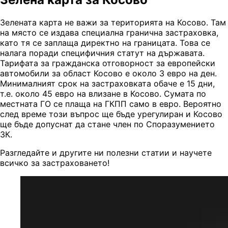
Зелената карта не важи за територията на Косово. Там
на място се издава специална гранична застраховка,
като тя се заплаща директно на границата. Това се
налага поради специфичния статут на държавата.
Тарифата за гражданска отговорност за европейски
автомобили за област Косово е около 3 евро на ден.
Минималният срок на застраховката обаче е 15 дни,
т.е. около 45 евро на влизане в Косово. Сумата по
местната ГО се плаща на ГКПП само в евро. Вероятно
след време този въпрос ще бъде урегулиран и Косово
ще бъде допуснат да стане член по Споразумението
ЗК.
Разгледайте и другите ни полезни статии и научете
всичко за застраховането!