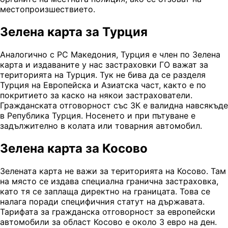
местопроизшествието.
Зелена карта за Турция
Аналогично с РС Македония, Турция е член по Зелена
карта и издаваните у нас застраховки ГО важат за
територията на Турция. Тук не бива да се разделя
Турция на Европейска и Азиатска част, както е по
покритието за каско на някои застрахователи.
Гражданската отговорност със ЗК е валидна навсякъде
в Република Турция. Носенето и при пътуване е
задължително в колата или товарния автомобил.
Зелена карта за Косово
Зелената карта не важи за територията на Косово. Там
на място се издава специална гранична застраховка,
като тя се заплаща директно на границата. Това се
налага поради специфичния статут на държавата.
Тарифата за гражданска отговорност за европейски
автомобили за област Косово е около 3 евро на ден.