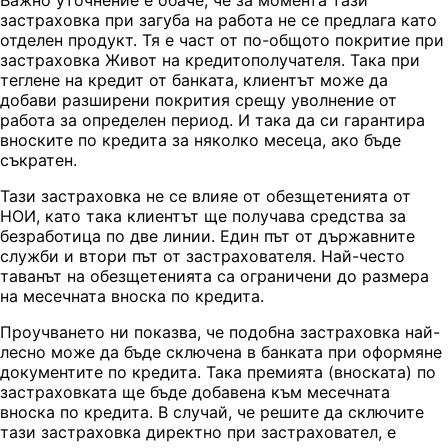
застраховка при загуба на работа не се предлага като
отделен продукт. Тя е част от по-общото покритие при
застраховка Живот на кредитополучателя. Така при
теглене на кредит от банката, клиентът може да
добави разширени покрития срещу уволнение от
работа за определен период. И така да си гарантира
вноските по кредита за няколко месеца, ако бъде
съкратен.
Тази застраховка не се влияе от обезщетенията от
НОИ, като така клиентът ще получава средства за
безработица по две линии. Един път от държавните
служби и втори път от застрахователя. Най-често
таванът на обезщетенията са ограничени до размера
на месечната вноска по кредита.
Проучването ни показва, че подобна застраховка най-
лесно може да бъде сключена в банката при оформяне
документите по кредита. Така премията (вноската) по
застраховката ще бъде добавена към месечната
вноска по кредита. В случай, че решите да сключите
тази застраховка директно при застраховател, е