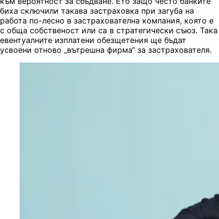
към вероятност за сбъдване. Ето защо често банките
биха сключили такава застраховка при загуба на
работа по-лесно в застрахователна компания, която е
с обща собственост или са в стратегически съюз. Така
евентуалните изплатени обезщетения ще бъдат
усвоени отново „вътрешна фирма“ за застрахователя.