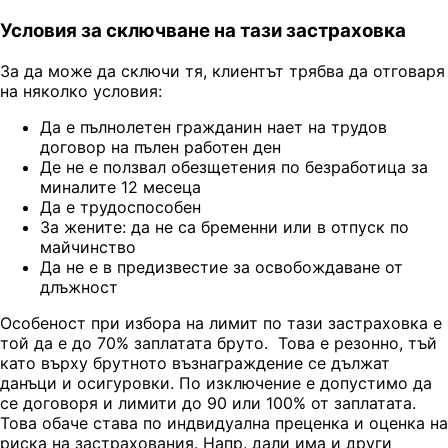
Условия за сключване на тази застраховка
За да може да сключи тя, клиентът трябва да отговаря
на няколко условия:
Да е пълнолетен гражданин нает на трудов
договор на пълен работен ден
Де не е ползвал обезщетения по безработица за
миналите 12 месеца
Да е трудоспособен
За жените: да не са бременни или в отпуск по
майчинство
Да не е в предизвестие за освобождаване от
длъжност
Особеност при избора на лимит по тази застраховка е
той да е до 70% заплатата бруто. Това е резонно, тъй
като върху брутното възнаграждение се дължат
данъци и осигуровки. По изключение е допустимо да
се договоря и лимити до 90 или 100% от заплатата.
Това обаче става по индвидуална преценка и оценка на
риска на застрахования. Напр. дали има и други