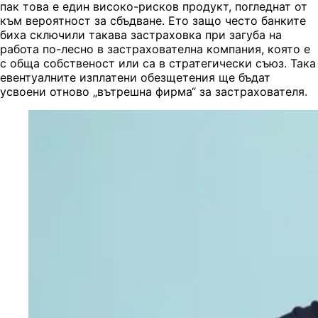
пак това е един високо-рисков продукт, погледнат от
към вероятност за сбъдване. Ето защо често банките
биха сключили такава застраховка при загуба на
работа по-лесно в застрахователна компания, която е
с обща собственост или са в стратегически съюз. Така
евентуалните изплатени обезщетения ще бъдат
усвоени отново „вътрешна фирма“ за застрахователя.