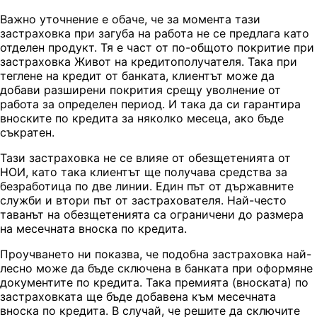
Важно уточнение е обаче, че за момента тази
застраховка при загуба на работа не се предлага като
отделен продукт. Тя е част от по-общото покритие при
застраховка Живот на кредитополучателя. Така при
теглене на кредит от банката, клиентът може да
добави разширени покрития срещу уволнение от
работа за определен период. И така да си гарантира
вноските по кредита за няколко месеца, ако бъде
съкратен.
Тази застраховка не се влияе от обезщетенията от
НОИ, като така клиентът ще получава средства за
безработица по две линии. Един път от държавните
служби и втори път от застрахователя. Най-често
таванът на обезщетенията са ограничени до размера
на месечната вноска по кредита.
Проучването ни показва, че подобна застраховка най-
лесно може да бъде сключена в банката при оформяне
документите по кредита. Така премията (вноската) по
застраховката ще бъде добавена към месечната
вноска по кредита. В случай, че решите да сключите