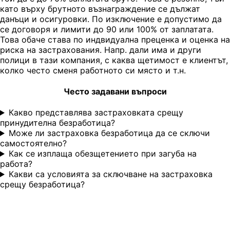
като върху брутното възнаграждение се дължат
данъци и осигуровки. По изключение е допустимо да
се договоря и лимити до 90 или 100% от заплатата.
Това обаче става по индвидуална преценка и оценка на
риска на застрахования. Напр. дали има и други
полици в тази компания, с каква щетимост е клиентът,
колко често сменя работното си място и т.н.
Често задавани въпроси
Какво представлява застраховката срещу
принудителна безработица?
Може ли застраховка безработица да се сключи
самостоятелно?
Как се изплаща обезщетението при загуба на
работа?
Какви са условията за сключване на застраховка
срещу безработица?