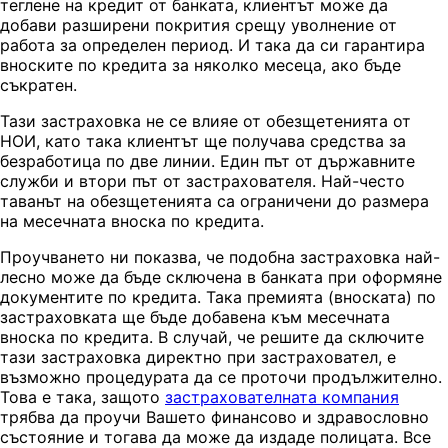
теглене на кредит от банката, клиентът може да
добави разширени покрития срещу уволнение от
работа за определен период. И така да си гарантира
вноските по кредита за няколко месеца, ако бъде
съкратен.
Тази застраховка не се влияе от обезщетенията от
НОИ, като така клиентът ще получава средства за
безработица по две линии. Един път от държавните
служби и втори път от застрахователя. Най-често
таванът на обезщетенията са ограничени до размера
на месечната вноска по кредита.
Проучването ни показва, че подобна застраховка най-
лесно може да бъде сключена в банката при оформяне
документите по кредита. Така премията (вноската) по
застраховката ще бъде добавена към месечната
вноска по кредита. В случай, че решите да сключите
тази застраховка директно при застраховател, е
възможно процедурата да се проточи продължително.
Това е така, защото
застрахователната компания
трябва да проучи Вашето финансово и здравословно
състояние и тогава да може да издаде полицата. Все