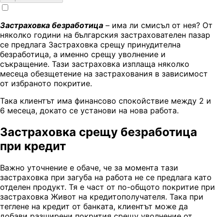
Застраховка безработица
– има ли смисъл от нея? От
няколко години на българския застрахователен пазар
се предлага Застраховка срещу принудителна
безработица, а именно срещу уволнение и
съкращение. Тази застраховка изплаща няколко
месеца обезщетение на застрахования в зависимост
от избраното покритие.
Така клиентът има финансово спокойствие между 2 и
6 месеца, докато се установи на нова работа.
Застраховка срещу безработица
при кредит
Важно уточнение е обаче, че за момента тази
застраховка при загуба на работа не се предлага като
отделен продукт. Тя е част от по-общото покритие при
застраховка Живот на кредитополучателя. Така при
теглене на кредит от банката, клиентът може да
добави разширени покрития срещу уволнение от