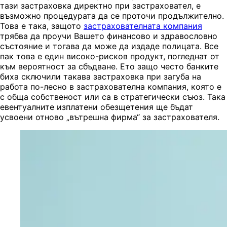
тази застраховка директно при застраховател, е
възможно процедурата да се проточи продължително.
Това е така, защото
застрахователната компания
трябва да проучи Вашето финансово и здравословно
състояние и тогава да може да издаде полицата. Все
пак това е един високо-рисков продукт, погледнат от
към вероятност за сбъдване. Ето защо често банките
биха сключили такава застраховка при загуба на
работа по-лесно в застрахователна компания, която е
с обща собственост или са в стратегически съюз. Така
евентуалните изплатени обезщетения ще бъдат
усвоени отново „вътрешна фирма“ за застрахователя.