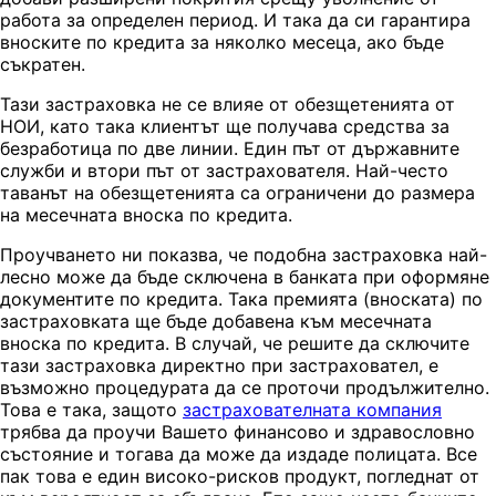
работа за определен период. И така да си гарантира
вноските по кредита за няколко месеца, ако бъде
съкратен.
Тази застраховка не се влияе от обезщетенията от
НОИ, като така клиентът ще получава средства за
безработица по две линии. Един път от държавните
служби и втори път от застрахователя. Най-често
таванът на обезщетенията са ограничени до размера
на месечната вноска по кредита.
Проучването ни показва, че подобна застраховка най-
лесно може да бъде сключена в банката при оформяне
документите по кредита. Така премията (вноската) по
застраховката ще бъде добавена към месечната
вноска по кредита. В случай, че решите да сключите
тази застраховка директно при застраховател, е
възможно процедурата да се проточи продължително.
Това е така, защото
застрахователната компания
трябва да проучи Вашето финансово и здравословно
състояние и тогава да може да издаде полицата. Все
пак това е един високо-рисков продукт, погледнат от