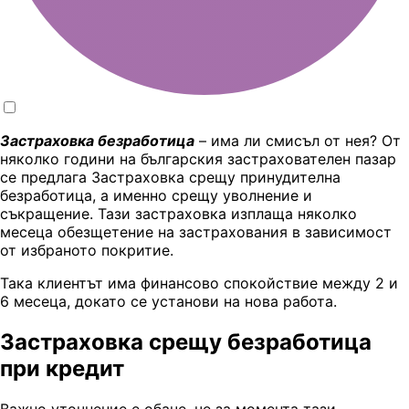
Застраховка безработица
– има ли смисъл от нея? От
няколко години на българския застрахователен пазар
се предлага Застраховка срещу принудителна
безработица, а именно срещу уволнение и
съкращение. Тази застраховка изплаща няколко
месеца обезщетение на застрахования в зависимост
от избраното покритие.
Така клиентът има финансово спокойствие между 2 и
6 месеца, докато се установи на нова работа.
Застраховка срещу безработица
при кредит
Важно уточнение е обаче, че за момента тази